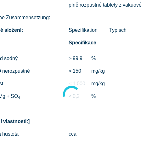
plně rozpustné tablety z vakuové
he Zusammensetzung:
 složení:
Spezifikation
Typisch
Specifikace
id sodný
> 99,9
%
 nerozpustné
< 150
mg/kg
st
< 1.000
mg/kg
Mg + SO
< 0,2
%
4
í vlastnosti:
]
 hustota
cca