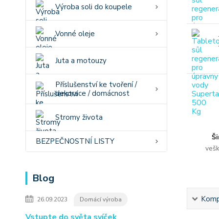
Výroba soli do koupele
Vonné oleje
Juta a motouzy
Příslušenství ke tvoření /
dekorace / domácnost
Stromy života
Ši
BEZPEČNOSTNÍ LISTY
vešk
Blog
Kompl
26.09.2023
Domácí výroba
Vstupte do světa svíček