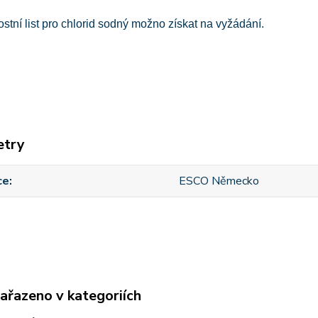
tní list pro chlorid sodný možno získat na vyžádání.
etry
ce
ESCO Německo
zařazeno v kategoriích