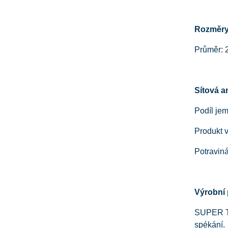
Rozměry
Průměr:
Sítová a
Podíl je
Produkt 
Potraviná
Výrobní 
SUPER TA
spékání.