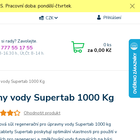
Pracovní doba: pondělí-čtvrtek.
Přihlášení
CZK
 si rady? Zavolejte.
0
ks
 777 55 17 55
za
0,00 Kč
8-16.30 h., Út,Čt: 8-14 h.
y vody Supertab 1000 Kg
vny vody Supertab 1000 Kg
Ohodnotit produkt
ová sůl regenerační pro úpravny vody Supertab 1000 kg
ablety Supertab poskytují optimální vlastnosti pro použití v
ojích pro regeneraci a změkčování vody fungujících na bázi