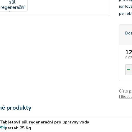
iontov
perfek
Dos
12
9 9
Číslo p
Hlídat 
é produkty
Tabletová sůl regenerační pro úpravny vody
Supertab 25 Kg