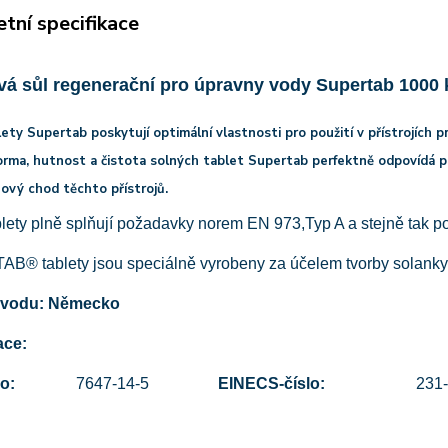
tní specifikace
vá sůl regenerační pro úpravny vody Supertab 1000 
ety Supertab poskytují optimální vlastnosti pro použití v přístrojích p
orma, hutnost a čistota solných tablet Supertab perfektně odpovídá p
ový chod těchto přístrojů.
lety plně splňují požadavky norem EN 973,Typ A a stejně tak p
B® tablety jsou speciálně vyrobeny za účelem tvorby solanky
vodu: Německo
ace:
lo
:
7647-14-5
EINECS-číslo
:
231