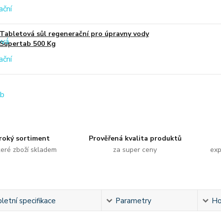
Tabletová sůl regenerační pro úpravny vody
Supertab 500 Kg
roký sortiment
Prověřená kvalita produktů
eré zboží skladem
za super ceny
exp
etní specifikace
Parametry
Ho