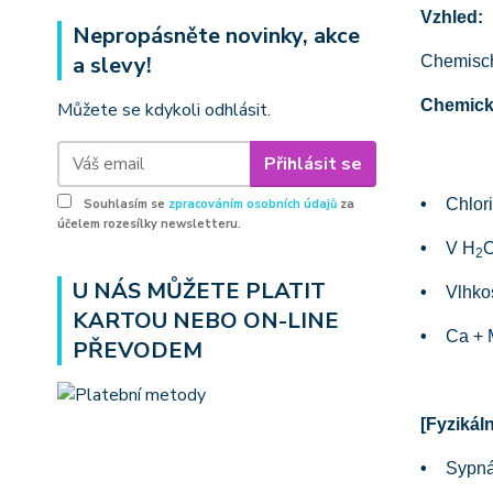
Vzhled:
Nepropásněte novinky, akce
a slevy!
Chemisc
Chemické
Můžete se kdykoli odhlásit.
Přihlásit se
•
Chlor
Souhlasím se
zpracováním osobních údajů
za
účelem rozesílky newsletteru.
•
V H
O
2
U NÁS MŮŽETE PLATIT
•
Vlhko
KARTOU NEBO ON-LINE
•
Ca + 
PŘEVODEM
[
Fyzikáln
•
Sypná