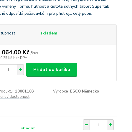
é výměny. Forma, hutnost a čistota solných tablet Supertab
tně odpovídá požadavkům pro přístroj...
celý popis
tupnost
skladem
 064,00 Kč
/
kus
70,25 Kč
bez DPH
Přidat do košíku
roduktu:
10001183
Výrobce:
ESCO Německo
cenu / dostupnost
skladem