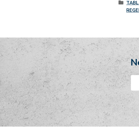
TABL
REGE
N