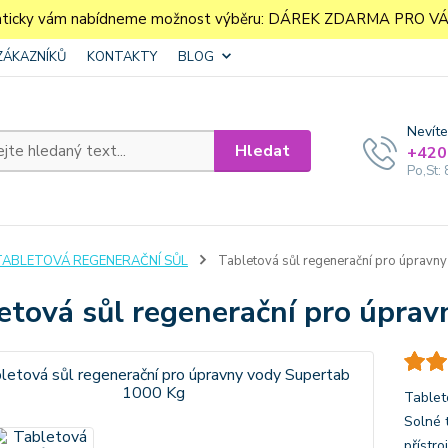
aticky vám nabídneme možnost výběru: DÁREK ZDARMA PRO VÁS. 
ZÁKAZNÍKŮ
KONTAKTY
BLOG
Nevíte
Hledat
+420
Po,St: 
TABLETOVÁ REGENERAČNÍ SŮL
Tabletová sůl regenerační pro úpravn
etová sůl regenerační pro úpra
Tablet
Solné t
přístr