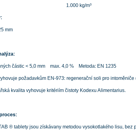
1.000 kg/m³
:
 25 mm
nalýza:
mných částic < 5,0 mm max. 4,0 % Metoda: EN 1235
vyhovuje požadavkům EN-973: regenerační soli pro intoměniče (
řská kvalita vyhovuje kritériím čistoty Kodexu Alimentarius.
proces:
B ® tablety jsou získávany metodou vysokotlakého lisu, bez pr