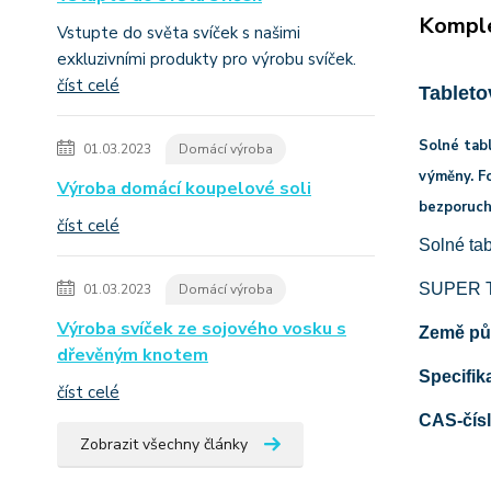
Komple
Vstupte do světa svíček s našimi
exkluzivními produkty pro výrobu svíček.
číst celé
Tableto
Solné tabl
01.03.2023
Domácí výroba
výměny. F
Výroba domácí koupelové soli
bezporuch
číst celé
Solné tab
SUPER TA
01.03.2023
Domácí výroba
Výroba svíček ze sojového vosku s
Země pů
dřevěným knotem
Specifik
číst celé
CAS-čís
Zobrazit všechny články