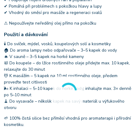
✔ Pomáhá při problémech s pokožkou hlavy a lupy
✔ Vhodný do směsí pro masáže a regeneraci svalů
⚠ Nepoužívejte neředěný olej přímo na pokožku
Použití a dávkování
🕯 Do svíček, mýdel, vosků, koupelových solí a kosmetiky
🏠 Do aroma lampy nebo odpařovače – 3–5 kapek do vody
🔥 V sauně – 3–5 kapek na horké kameny
🛀 Do koupele – do lžíce rostlinného oleje přidejte max. 10 kapek,
relaxujte do 30 minut
💆 K masážím – 5 kapek na 10 ml rostlinného oleje, předem
proveďte test citlivosti
🌬 K inhalaci – 5–10 kapek do horké vody, inhalujte max. 3× denně
po 5–10 minut
🧹 Do vysavače – několik kapek na savý materiál u výfukového
otvoru
🌱 100% čistá silice bez příměsí vhodná pro aromaterapii i přírodní
kosmetiku.