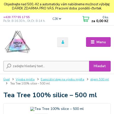
Objednejte nad 500,-Kč a automaticky vám nabídneme možnost výběru:
DÁREK ZDARMA PRO VÁS. Pracovní doba: pondělí-čtvrtek.
0
ks
+420 777 55 17 55
CZK
za
0,00 Kč
Po,St: 8-16.30 h., Út,Čt: 8-14 h.
Menu
Hledat
Úvod
Výroba mýdla
Esenciální oleje na výrobu mýdla
objem 500 ml
Tea Tree 100% silice – 500 ml
Tea Tree 100% silice – 500 ml