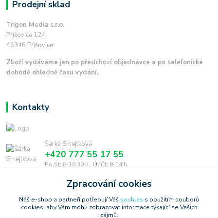
Prodejní sklad
Trigon Media s.r.o.
Příšovice 124
46346 Příšovice
Zboží vydáváme jen po předchozí objednávce a po telefonické
dohodě ohledně času vydání.
Kontakty
Šárka Smejtková
+420 777 55 17 55
Po,St: 8-16.30 h., Út,Čt: 8-14 h.
Zpracování cookies
smejtkova@trigonmedia.cz
Náš e-shop a partneři potřebují Váš
souhlas
s použitím souborů
cookies, aby Vám mohli zobrazovat informace týkající se Vašich
zájmů.