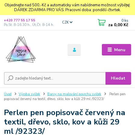
Objednejte nad 500,-Kč a automaticky vám nabídneme možnost výběru:
DÁREK ZDARMA PRO VÁS. Pracovní doba: pondělí-čtvrtek.
0
ks
+420 777 55 17 55
CZK
za
0,00 Kč
Po,St: 8-16.30 h., Út,Čt: 8-14 h.
Menu
Hledat
Úvod
Výroba svíček
Barvy na malování povrchu svíček
Perlen pen
popisovač červený na textil, dřevo, sklo, kov a kůži 29 ml /92323/
Perlen pen popisovač červený na
textil, dřevo, sklo, kov a kůži 29
ml /92323/