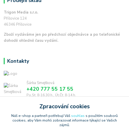
Prodejní sklad
Trigon Media s.r.o.
Příšovice 124
46346 Příšovice
Zboží vydáváme jen po předchozí objednávce a po telefonické
dohodě ohledně času vydání.
Kontakty
Šárka Smejtková
+420 777 55 17 55
Po,St: 8-16.30 h., Út,Čt: 8-14 h.
Zpracování cookies
smejtkova@trigonmedia.cz
Náš e-shop a partneři potřebují Váš
souhlas
s použitím souborů
cookies, aby Vám mohli zobrazovat informace týkající se Vašich
zájmů.