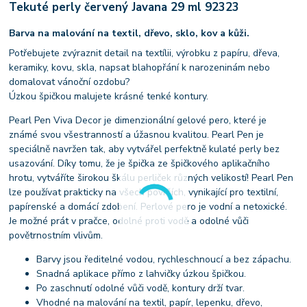
Tekuté perly červený Javana 29 ml 92323
Barva na malování na textil, dřevo, sklo, kov a kůži.
Potřebujete zvýraznit detail na textílii, výrobku z papíru, dřeva,
keramiky, kovu, skla, napsat blahopřání k narozeninám nebo
domalovat vánoční ozdobu?
Úzkou špičkou malujete krásné tenké kontury.
Pearl Pen Viva Decor je dimenzionální gelové pero, které je
známé svou všestranností a úžasnou kvalitou. Pearl Pen je
speciálně navržen tak, aby vytvářel perfektně kulaté perly bez
usazování. Díky tomu, že je špička ze špičkového aplikačního
hrotu, vytváříte širokou škálu perliček různých velikostí! Pearl Pen
lze používat prakticky na všech površích, vynikající pro textilní,
papírenské a domácí zdobení. Perlové pero je vodní a netoxické.
Je možné prát v pračce, odolné proti vodě a odolné vůči
povětrnostním vlivům.
Barvy jsou ředitelné vodou, rychleschnoucí a bez zápachu.
Snadná aplikace přímo z lahvičky úzkou špičkou.
Po zaschnutí odolné vůči vodě, kontury drží tvar.
Vhodné na malování na textil, papír, lepenku, dřevo,