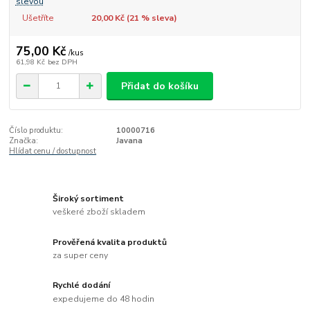
slevou
Ušetříte
20,00 Kč (
21
% sleva)
75,00 Kč
/
kus
61,98 Kč
bez DPH
Přidat do košíku
Číslo produktu:
10000716
Značka:
Javana
Hlídat cenu / dostupnost
Široký sortiment
veškeré zboží skladem
Prověřená kvalita produktů
za super ceny
Rychlé dodání
expedujeme do 48 hodin