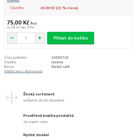
slevou
Ušetříte
20,00 Kč (
21
% sleva)
75,00 Kč
/
kus
61,98 Kč
bez DPH
Přidat do košíku
Číslo produktu:
10000718
Značka:
Javana
Barva:
Modrý safír
Hlídat cenu / dostupnost
Široký sortiment
veškeré zboží skladem
Prověřená kvalita produktů
za super ceny
Rychlé dodání