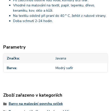
Po zaschnutí odolné vůči vodě, kontury drží tvar.
Vhodné na malování na textil, papír, lepenku, dřevo,
keramiku, kov, sklo a kůži.
Na textilu odolné při praní do 40 ° C, žehlit z rubové strany.
Doba schnutí 2-24 hodin.
Parametry
Značka
Javana
Barva
Modrý safír
Zboží zařazeno v kategoriích
Barvy na malování povrchu svíček