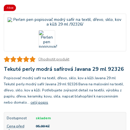
Akce
Ohodnotit produkt
Tekuté perly modrá safírová Javana 29 ml 92326
Popisovač modrý safír na textil, dřevo, sklo, kov a kůži Javana 29 ml
Tekuté perly modrý safír Javana 29 ml 92326 Barva na malování na textil,
dřevo, sklo, kov a kůži. Potřebujete zvýraznit detail na textílii, výrobku z
papíru, dřeva, keramiky, kovu, skla, napsat blahopřání k narozeninám
nebo domalo...
celý popis
Dostupnost
skladem
Cena před
95,00 Kč