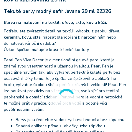
Tekuté perly modrý safír Javana 29 ml 92326
Barva na malování na textil, dřevo, sklo, kov a kůži.
Potřebujete zvýraznit detail na textílii, výrobku z papíru, dřeva,
keramiky, kovu, skla, napsat blahopřání k narozeninám nebo
domalovat vánoční ozdobu?
Úzkou špičkou malujete krásné tenké kontury.
Pearl Pen Viva Decor je dimenzionální gelové pero, které je
známé svou všestranností a úžasnou kvalitou. Pearl Pen je
speciálně navržen tak, aby vytvářel perfektně kulaté perly bez
usazování. Díky tomu, že je špička ze špičkového aplikačního
hrotu, vytváříte širokou škálu perliček různých velikostí! Pearl Pen
lze používat prakticky na všech površích, vynikající pro textilní,
papírenské a domácí zdobení. Perlové pero je vodní a netoxické.
Je možné prát v pračce, odolné proti vodě a odolné vůči
povětrnostním vlivům.
Barvy jsou ředitelné vodou, rychleschnoucí a bez zápachu.
Snadná aplikace přímo z lahvičky úzkou špičkou.