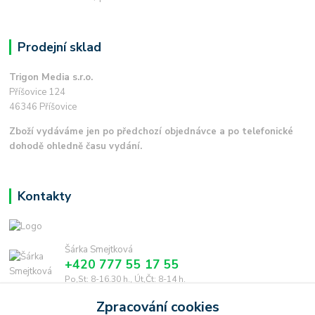
Prodejní sklad
Trigon Media s.r.o.
Příšovice 124
46346 Příšovice
Zboží vydáváme jen po předchozí objednávce a po telefonické
dohodě ohledně času vydání.
Kontakty
Šárka Smejtková
+420 777 55 17 55
Po,St: 8-16.30 h., Út,Čt: 8-14 h.
Zpracování cookies
smejtkova@trigonmedia.cz