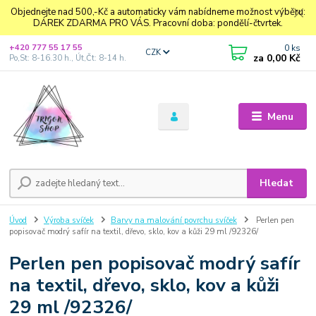
Objednejte nad 500,-Kč a automaticky vám nabídneme možnost výběru:
DÁREK ZDARMA PRO VÁS. Pracovní doba: pondělí-čtvrtek.
0
ks
+420 777 55 17 55
CZK
za
0,00 Kč
Po,St: 8-16.30 h., Út,Čt: 8-14 h.
Menu
Hledat
Úvod
Výroba svíček
Barvy na malování povrchu svíček
Perlen pen
popisovač modrý safír na textil, dřevo, sklo, kov a kůži 29 ml /92326/
Perlen pen popisovač modrý safír
na textil, dřevo, sklo, kov a kůži
29 ml /92326/