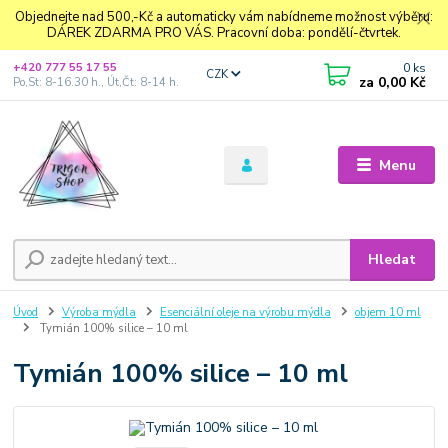
Objednejte nad 500,-Kč a automaticky vám nabídneme možnost výběru:
DÁREK ZDARMA PRO VÁS. Pracovní doba: pondělí-čtvrtek.
0
ks
+420 777 55 17 55
CZK
za
0,00 Kč
Po,St: 8-16.30 h., Út,Čt: 8-14 h.
Menu
Hledat
Úvod
Výroba mýdla
Esenciální oleje na výrobu mýdla
objem 10 ml
Tymián 100% silice – 10 ml
Tymián 100% silice – 10 ml