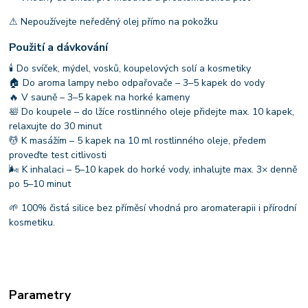
⚠ Nepoužívejte neředěný olej přímo na pokožku
Použití a dávkování
🕯 Do svíček, mýdel, vosků, koupelových solí a kosmetiky
🏠 Do aroma lampy nebo odpařovače – 3–5 kapek do vody
🔥 V sauně – 3–5 kapek na horké kameny
🛀 Do koupele – do lžíce rostlinného oleje přidejte max. 10 kapek,
relaxujte do 30 minut
💆 K masážím – 5 kapek na 10 ml rostlinného oleje, předem
proveďte test citlivosti
🌬 K inhalaci – 5–10 kapek do horké vody, inhalujte max. 3× denně
po 5–10 minut
🌱 100% čistá silice bez příměsí vhodná pro aromaterapii i přírodní
kosmetiku.
Parametry