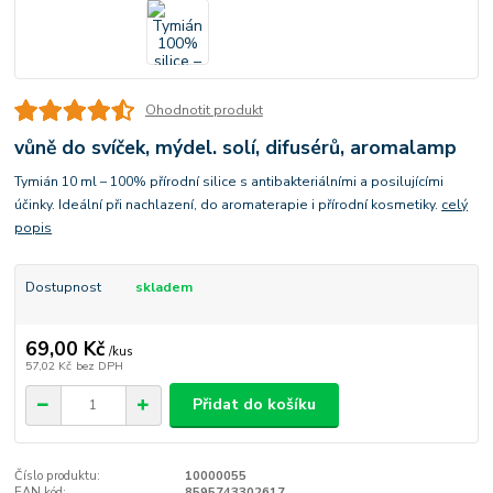
Ohodnotit produkt
vůně do svíček, mýdel. solí, difusérů, aromalamp
Tymián 10 ml – 100% přírodní silice s antibakteriálními a posilujícími
účinky. Ideální při nachlazení, do aromaterapie i přírodní kosmetiky.
celý
popis
Dostupnost
skladem
69,00 Kč
/
kus
57,02 Kč
bez DPH
Přidat do košíku
Číslo produktu:
10000055
EAN kód:
8595743302617