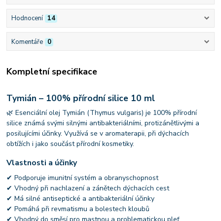
Hodnocení
14
Komentáře
0
Kompletní specifikace
Tymián – 100% přírodní silice 10 ml
🌿 Esenciální olej Tymián (Thymus vulgaris) je 100% přírodní
silice známá svými silnými antibakteriálními, protizánětlivými a
posilujícími účinky. Využívá se v aromaterapii, při dýchacích
obtížích i jako součást přírodní kosmetiky.
Vlastnosti a účinky
✔ Podporuje imunitní systém a obranyschopnost
✔ Vhodný při nachlazení a zánětech dýchacích cest
✔ Má silné antiseptické a antibakteriální účinky
✔ Pomáhá při revmatismu a bolestech kloubů
✔ Vhodný do směsí pro mastnou a problematickou pleť