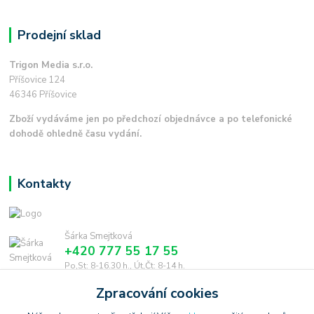
Prodejní sklad
Trigon Media s.r.o.
Příšovice 124
46346 Příšovice
Zboží vydáváme jen po předchozí objednávce a po telefonické
dohodě ohledně času vydání.
Kontakty
Šárka Smejtková
+420 777 55 17 55
Po,St: 8-16.30 h., Út,Čt: 8-14 h.
Zpracování cookies
smejtkova@trigonmedia.cz