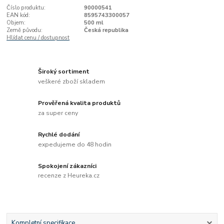
Číslo produktu:
90000541
EAN kód:
8595743300057
Objem:
500 ml
Země původu:
Česká republika
Hlídat cenu / dostupnost
Široký sortiment
veškeré zboží skladem
Prověřená kvalita produktů
za super ceny
Rychlé dodání
expedujeme do 48 hodin
Spokojení zákazníci
recenze z Heureka.cz
Kompletní specifikace