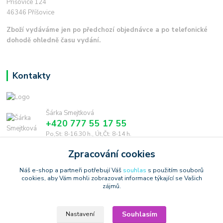
Příšovice 124
46346 Příšovice
Zboží vydáváme jen po předchozí objednávce a po telefonické
dohodě ohledně času vydání.
Kontakty
Šárka Smejtková
+420 777 55 17 55
Po,St: 8-16.30 h., Út,Čt: 8-14 h.
Zpracování cookies
smejtkova@trigonmedia.cz
Náš e-shop a partneři potřebují Váš
souhlas
s použitím souborů
cookies, aby Vám mohli zobrazovat informace týkající se Vašich
zájmů.
Souhlasím
Nastavení
Copyright © 2006-2025 TrigonShop.cz - bez souhlasu nelze používat