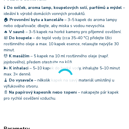
🕯
Do svíček, aroma lamp, koupelových solí, parfémů a mýdel
–
ideální k výrobě domácích vonných produktů.
🏠
Provonění bytu a kanceláře
– 3–5 kapek do aroma lampy
nebo odpařovače; dbejte, aby miska s vodou nevyschla.
🔥
V sauně
– 3–5 kapek na horké kameny pro příjemné osvěžení.
🛀
Do koupele
– do teplé vody (cca 35–40 °C) přidejte lžíci
rostlinného oleje a max. 10 kapek esence, relaxujte nejvýše 30
minut.
💆
K masážím
– 5 kapek na 10 ml rostlinného oleje (např.
jojobového), předem otestujte na kůži.
🌬
K inhalaci
– 5–10 kapek do horké vody, inhalujte 5–10 minut
max. 3× denně.
🧹
Do vysavače
– několik kapek na savý materiál umístěný u
výfukového otvoru.
📄
Na papírový kapesník nebo topení
– nakapejte pár kapek
pro rychlé osvěžení vzduchu.
Parametry