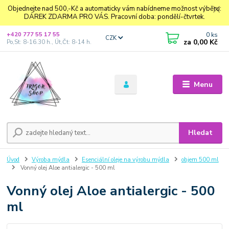
Objednejte nad 500,-Kč a automaticky vám nabídneme možnost výběru:
DÁREK ZDARMA PRO VÁS. Pracovní doba: pondělí-čtvrtek.
0
ks
+420 777 55 17 55
CZK
za
0,00 Kč
Po,St: 8-16.30 h., Út,Čt: 8-14 h.
Menu
Hledat
Úvod
Výroba mýdla
Esenciální oleje na výrobu mýdla
objem 500 ml
Vonný olej Aloe antialergic - 500 ml
Vonný olej Aloe antialergic - 500
ml