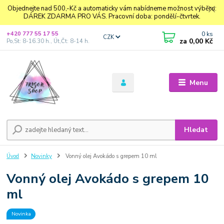
Objednejte nad 500,-Kč a automaticky vám nabídneme možnost výběru:
DÁREK ZDARMA PRO VÁS. Pracovní doba: pondělí-čtvrtek.
0
ks
+420 777 55 17 55
CZK
za
0,00 Kč
Po,St: 8-16.30 h., Út,Čt: 8-14 h.
Menu
Hledat
Úvod
Novinky
Vonný olej Avokádo s grepem 10 ml
Vonný olej Avokádo s grepem 10
ml
Novinka