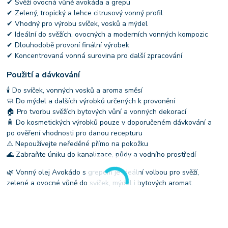
✔ Svěží ovocná vůně avokáda a grepu
✔ Zelený, tropický a lehce citrusový vonný profil
✔ Vhodný pro výrobu svíček, vosků a mýdel
✔ Ideální do svěžích, ovocných a moderních vonných kompozic
✔ Dlouhodobě provoní finální výrobek
✔ Koncentrovaná vonná surovina pro další zpracování
Použití a dávkování
🕯 Do svíček, vonných vosků a aroma směsí
🧼 Do mýdel a dalších výrobků určených k provonění
🏠 Pro tvorbu svěžích bytových vůní a vonných dekorací
🧴 Do kosmetických výrobků pouze v doporučeném dávkování a
po ověření vhodnosti pro danou recepturu
⚠️ Nepoužívejte neředěné přímo na pokožku
🌊 Zabraňte úniku do kanalizace, půdy a vodního prostředí
🌿 Vonný olej Avokádo s grepem je ideální volbou pro svěží,
zelené a ovocné vůně do svíček, mýdel i bytových aromat.