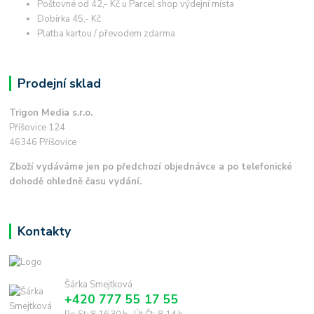
Poštovné od 42,- Kč u Parcel shop výdejní místa
Dobírka 45,- Kč
Platba kartou / převodem zdarma
Prodejní sklad
Trigon Media s.r.o.
Příšovice 124
46346 Příšovice
Zboží vydáváme jen po předchozí objednávce a po telefonické
dohodě ohledně času vydání.
Kontakty
Šárka Smejtková
+420 777 55 17 55
Po,St: 8-16.30 h., Út,Čt: 8-14 h.