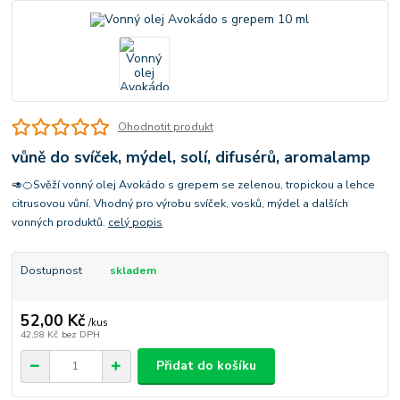
Ohodnotit produkt
vůně do svíček, mýdel, solí, difusérů, aromalamp
🥑🍊Svěží vonný olej Avokádo s grepem se zelenou, tropickou a lehce
citrusovou vůní. Vhodný pro výrobu svíček, vosků, mýdel a dalších
vonných produktů.
celý popis
Dostupnost
skladem
52,00 Kč
/
kus
42,98 Kč
bez DPH
Přidat do košíku