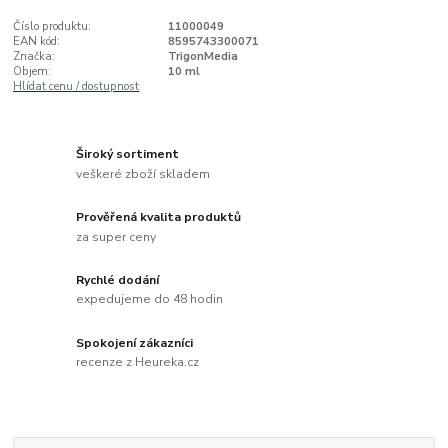
Číslo produktu:
11000049
EAN kód:
8595743300071
Značka:
TrigonMedia
Objem:
10 ml
Hlídat cenu / dostupnost
Široký sortiment
veškeré zboží skladem
Prověřená kvalita produktů
za super ceny
Rychlé dodání
expedujeme do 48 hodin
Spokojení zákazníci
recenze z Heureka.cz