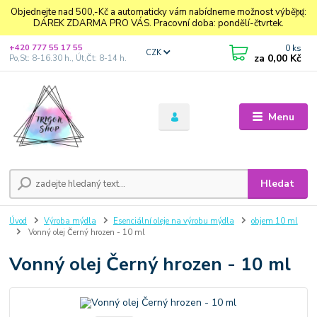
Objednejte nad 500,-Kč a automaticky vám nabídneme možnost výběru:
DÁREK ZDARMA PRO VÁS. Pracovní doba: pondělí-čtvrtek.
0
ks
+420 777 55 17 55
CZK
za
0,00 Kč
Po,St: 8-16.30 h., Út,Čt: 8-14 h.
Menu
Hledat
Úvod
Výroba mýdla
Esenciální oleje na výrobu mýdla
objem 10 ml
Vonný olej Černý hrozen - 10 ml
Vonný olej Černý hrozen - 10 ml