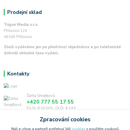
Prodejní sklad
Trigon Media s.r.o.
Příšovice 124
46346 Příšovice
Zboží vydáváme jen po předchozí objednávce a po telefonické
dohodě ohledně času vydání.
Kontakty
Šárka Smejtková
+420 777 55 17 55
Po,St: 8-16.30 h., Út,Čt: 8-14 h.
Zpracování cookies
smejtkova@trigonmedia.cz
Náš e-shop a partneři potřebují Váš
souhlas
s použitím souborů