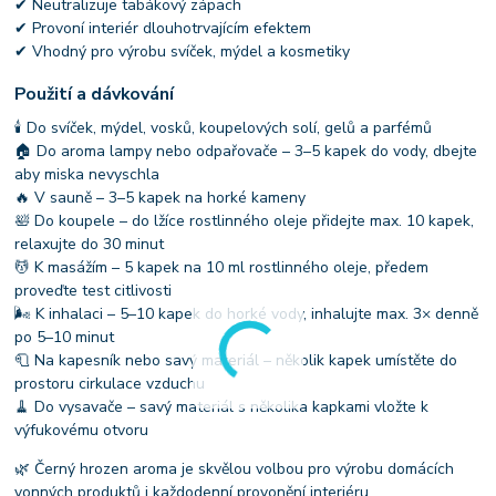
✔ Neutralizuje tabákový zápach
✔ Provoní interiér dlouhotrvajícím efektem
✔ Vhodný pro výrobu svíček, mýdel a kosmetiky
Použití a dávkování
🕯 Do svíček, mýdel, vosků, koupelových solí, gelů a parfémů
🏠 Do aroma lampy nebo odpařovače – 3–5 kapek do vody, dbejte
aby miska nevyschla
🔥 V sauně – 3–5 kapek na horké kameny
🛀 Do koupele – do lžíce rostlinného oleje přidejte max. 10 kapek,
relaxujte do 30 minut
💆 K masážím – 5 kapek na 10 ml rostlinného oleje, předem
proveďte test citlivosti
🌬 K inhalaci – 5–10 kapek do horké vody, inhalujte max. 3× denně
po 5–10 minut
🧻 Na kapesník nebo savý materiál – několik kapek umístěte do
prostoru cirkulace vzduchu
🧹 Do vysavače – savý materiál s několika kapkami vložte k
výfukovému otvoru
🌿 Černý hrozen aroma je skvělou volbou pro výrobu domácích
vonných produktů i každodenní provonění interiéru.