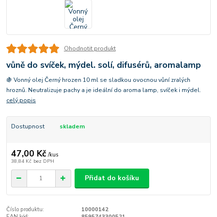
Ohodnotit produkt
vůně do svíček, mýdel. solí, difusérů, aromalamp
🍇 Vonný olej Černý hrozen 10 ml se sladkou ovocnou vůní zralých
hroznů. Neutralizuje pachy a je ideální do aroma lamp, svíček i mýdel.
celý popis
Dostupnost
skladem
47,00 Kč
/
kus
38,84 Kč
bez DPH
Přidat do košíku
Číslo produktu:
10000142
EAN kód:
8595743300521