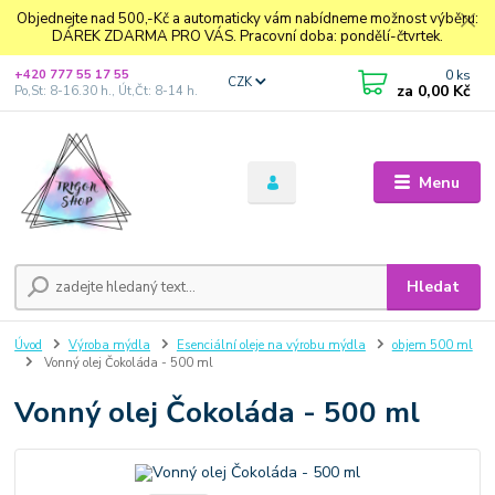
Objednejte nad 500,-Kč a automaticky vám nabídneme možnost výběru:
DÁREK ZDARMA PRO VÁS. Pracovní doba: pondělí-čtvrtek.
0
ks
+420 777 55 17 55
CZK
za
0,00 Kč
Po,St: 8-16.30 h., Út,Čt: 8-14 h.
Menu
Hledat
Úvod
Výroba mýdla
Esenciální oleje na výrobu mýdla
objem 500 ml
Vonný olej Čokoláda - 500 ml
Vonný olej Čokoláda - 500 ml