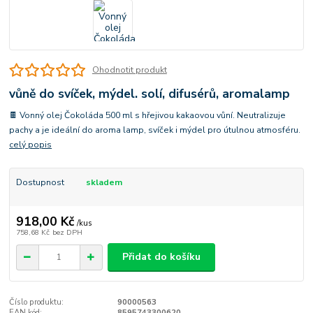
Ohodnotit produkt
vůně do svíček, mýdel. solí, difusérů, aromalamp
🍫 Vonný olej Čokoláda 500 ml s hřejivou kakaovou vůní. Neutralizuje
pachy a je ideální do aroma lamp, svíček i mýdel pro útulnou atmosféru.
celý popis
Dostupnost
skladem
918,00 Kč
/
kus
758,68 Kč
bez DPH
Přidat do košíku
Číslo produktu:
90000563
EAN kód:
8595743300620