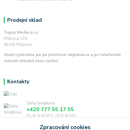
Prodejní sklad
Trigon Media s.r.o.
Příšovice 124
46346 Příšovice
Zboží vydáváme jen po předchozí objednávce a po telefonické
dohodě ohledně času vydání.
Kontakty
Šárka Smejtková
+420 777 55 17 55
Po,St: 8-16.30 h., Út,Čt: 8-14 h.
Zpracování cookies
smejtkova@trigonmedia.cz