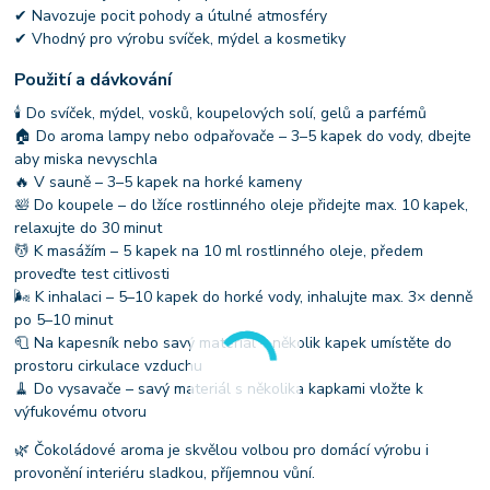
✔ Navozuje pocit pohody a útulné atmosféry
✔ Vhodný pro výrobu svíček, mýdel a kosmetiky
Použití a dávkování
🕯 Do svíček, mýdel, vosků, koupelových solí, gelů a parfémů
🏠 Do aroma lampy nebo odpařovače – 3–5 kapek do vody, dbejte
aby miska nevyschla
🔥 V sauně – 3–5 kapek na horké kameny
🛀 Do koupele – do lžíce rostlinného oleje přidejte max. 10 kapek,
relaxujte do 30 minut
💆 K masážím – 5 kapek na 10 ml rostlinného oleje, předem
proveďte test citlivosti
🌬 K inhalaci – 5–10 kapek do horké vody, inhalujte max. 3× denně
po 5–10 minut
🧻 Na kapesník nebo savý materiál – několik kapek umístěte do
prostoru cirkulace vzduchu
🧹 Do vysavače – savý materiál s několika kapkami vložte k
výfukovému otvoru
🌿 Čokoládové aroma je skvělou volbou pro domácí výrobu i
provonění interiéru sladkou, příjemnou vůní.