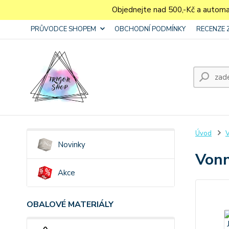
Objednejte nad 500,-Kč a autom
PRŮVODCE SHOPEM
OBCHODNÍ PODMÍNKY
RECENZE 
Úvod
V
Novinky
Vonn
Akce
OBALOVÉ MATERIÁLY