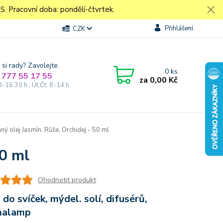
Pracovní doba: pondělí-čtvrtek.
Přihlášení
CZK
 si rady? Zavolejte.
0
ks
 777 55 17 55
za
0,00 Kč
8-16.30 h., Út,Čt: 8-14 h.
ý olej Jasmín, Růže, Orchidej - 50 ml
50 ml
Ohodnotit produkt
 do svíček, mýdel. solí, difusérů,
malamp