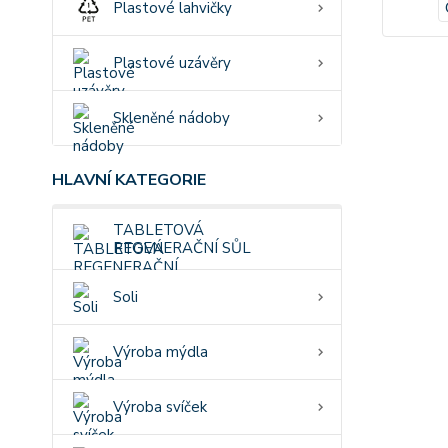
Plastové lahvičky
Plastové uzávěry
Skleněné nádoby
HLAVNÍ KATEGORIE
TABLETOVÁ
REGENERAČNÍ SŮL
Soli
Výroba mýdla
Výroba svíček