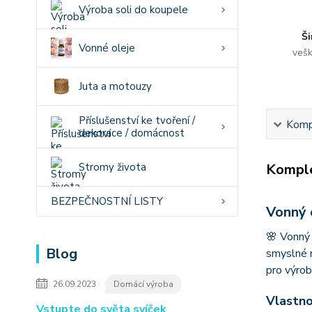
Výroba soli do koupele
Ši
Vonné oleje
vešk
Juta a motouzy
Příslušenství ke tvoření /
Kompl
dekorace / domácnost
Stromy života
Komple
BEZPEČNOSTNÍ LISTY
Vonný 
🌸 Vonný 
Blog
smyslné r
pro výrob
26.09.2023
Domácí výroba
Vlastno
Vstupte do světa svíček