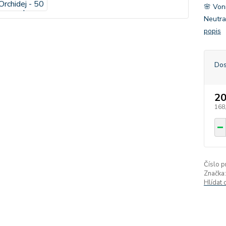
🌸 Vonn
Neutra
popis
Dos
20
168
Číslo p
Značka:
Hlídat 