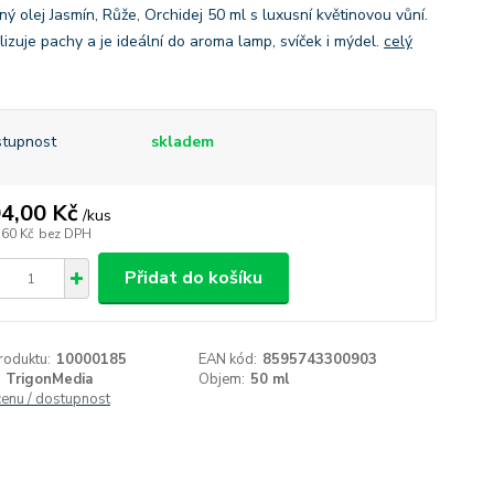
ý olej Jasmín, Růže, Orchidej 50 ml s luxusní květinovou vůní.
lizuje pachy a je ideální do aroma lamp, svíček i mýdel.
celý
tupnost
skladem
4,00 Kč
/
kus
,60 Kč
bez DPH
Přidat do košíku
roduktu:
10000185
EAN kód:
8595743300903
TrigonMedia
Objem:
50 ml
cenu / dostupnost