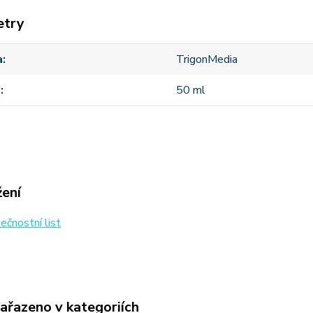
etry
a
TrigonMedia
m
50 ml
žení
čnostní list
zařazeno v kategoriích