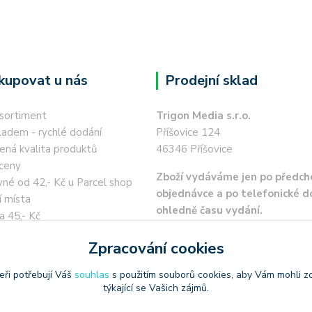
kupovat u nás
Prodejní sklad
 sortiment
Trigon Media s.r.o.
ladem - rychlé dodání
Příšovice 124
ená kvalita produktů
46346 Příšovice
ceny
Zboží vydáváme jen po předch
né od 42,- Kč u Parcel shop
objednávce a po telefonické 
í místa
ohledně času vydání.
a 45,- Kč
 kartou / převodem zdarma
Zpracování cookies
eři potřebují Váš
souhlas
s použitím souborů cookies, aby Vám mohli z
týkající se Vašich zájmů.