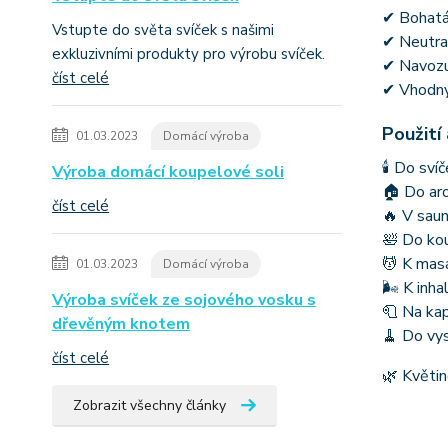
✔ Bohatá,
Vstupte do světa svíček s našimi
✔ Neutra
exkluzivními produkty pro výrobu svíček.
✔ Navozu
číst celé
✔ Vhodný
Použití
01.03.2023
Domácí výroba
🕯 Do sví
Výroba domácí koupelové soli
🏠 Do ar
číst celé
🔥 V sau
🛀 Do kou
💆 K masá
01.03.2023
Domácí výroba
🌬 K inha
Výroba svíček ze sojového vosku s
🧻 Na kap
dřevěným knotem
🧹 Do vys
číst celé
🌿 Květin
Zobrazit všechny články