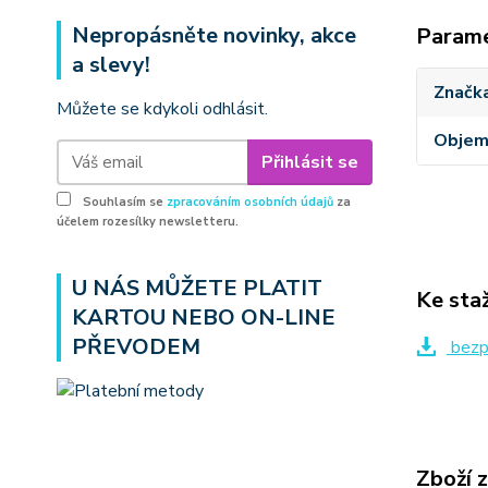
Nepropásněte novinky, akce
Param
a slevy!
Značk
Můžete se kdykoli odhlásit.
Obje
Přihlásit se
Souhlasím se
zpracováním osobních údajů
za
účelem rozesílky newsletteru.
U NÁS MŮŽETE PLATIT
Ke sta
KARTOU NEBO ON-LINE
PŘEVODEM
bezpe
Zboží 