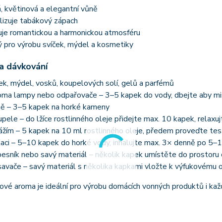
 květinová a elegantní vůně
lizuje tabákový zápach
je romantickou a harmonickou atmosféru
 pro výrobu svíček, mýdel a kosmetiky
 a dávkování
ček, mýdel, vosků, koupelových solí, gelů a parfémů
oma lampy nebo odpařovače – 3–5 kapek do vody, dbejte aby mi
ně – 3–5 kapek na horké kameny
pele – do lžíce rostlinného oleje přidejte max. 10 kapek, relaxu
žím – 5 kapek na 10 ml rostlinného oleje, předem proveďte test 
laci – 5–10 kapek do horké vody, inhalujte max. 3× denně po 5–
esník nebo savý materiál – několik kapek umístěte do prostoru 
avače – savý materiál s několika kapkami vložte k výfukovému 
ové aroma je ideální pro výrobu domácích vonných produktů i každ