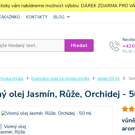
aticky vám nabídneme možnost výběru: DÁREK ZDARMA PRO VÁS. 
ZÁKAZNÍKŮ
KONTAKTY
BLOG
Nevíte
Hledat
+420
Po,St: 
ýroba mýdla
Esenciální oleje na výrobu mýdla
objem 50 ml
Vonn
ý olej Jasmín, Růže, Orchidej - 
vůně
aro