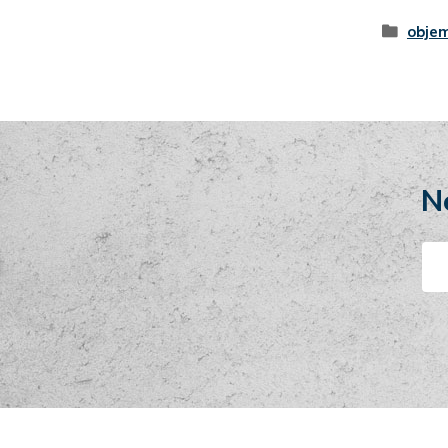
objem
N