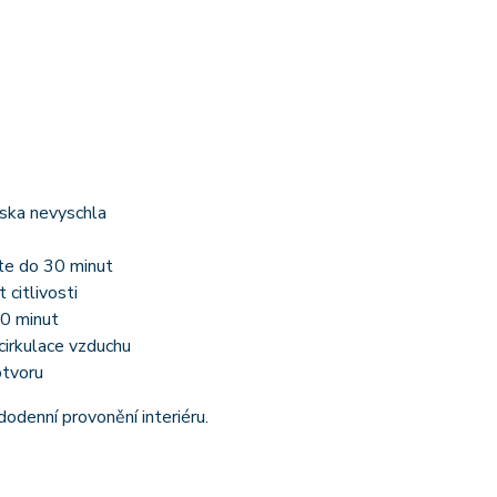
ska nevyschla
jte do 30 minut
citlivosti
10 minut
cirkulace vzduchu
otvoru
odenní provonění interiéru.