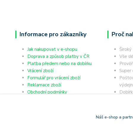
Informace pro zákazníky
Proč na
Jak nakupovat v e-shopu
Široký
Doprava a způsob platby v ČR
Vše sk
Platba předem nebo na dobírku
Prověř
Vrácení zboží
Super 
Formulář pro vrácení zboží
Poštov
Reklamace zboží
výdejn
Obchodní podmínky
Dobírk
Ochrana osobních údajů
Platba
Náš e-shop a partn