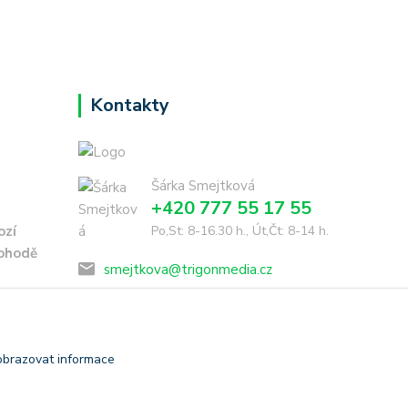
Kontakty
Šárka Smejtková
+420 777 55 17 55
ozí
Po,St: 8-16.30 h., Út,Čt: 8-14 h.
dohodě
smejtkova@trigonmedia.cz
obrazovat informace