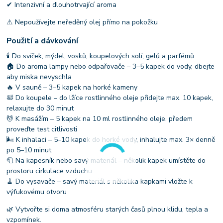
✔ Intenzivní a dlouhotrvající aroma
⚠ Nepoužívejte neředěný olej přímo na pokožku
Použití a dávkování
🕯 Do svíček, mýdel, vosků, koupelových solí, gelů a parfémů
🏠 Do aroma lampy nebo odpařovače – 3–5 kapek do vody, dbejte
aby miska nevyschla
🔥 V sauně – 3–5 kapek na horké kameny
🛀 Do koupele – do lžíce rostlinného oleje přidejte max. 10 kapek,
relaxujte do 30 minut
💆 K masážím – 5 kapek na 10 ml rostlinného oleje, předem
proveďte test citlivosti
🌬 K inhalaci – 5–10 kapek do horké vody, inhalujte max. 3× denně
po 5–10 minut
🧻 Na kapesník nebo savý materiál – několik kapek umístěte do
prostoru cirkulace vzduchu
🧹 Do vysavače – savý materiál s několika kapkami vložte k
výfukovému otvoru
🌿 Vytvořte si doma atmosféru starých časů plnou klidu, tepla a
vzpomínek.