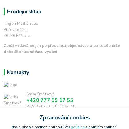
Prodejní sklad
Trigon Media s.r.o.
Příšovice 124
46346 Příšovice
Zboží vydáváme jen po předchozí objednávce a po telefonické
dohodě ohledně času vydání.
Kontakty
Šárka Smejtková
+420 777 55 17 55
Po,St: 8-16.30 h., Út,Čt: 8-14 h.
Zpracování cookies
smejtkova@trigonmedia.cz
Náš e-shop a partneři potřebují Váš
souhlas
s použitím souborů