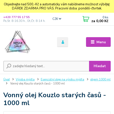
Objednejte nad 500,-Kč a automaticky vám nabídneme možnost výběru:
DÁREK ZDARMA PRO VÁS. Pracovní doba: pondělí-čtvrtek.
0
ks
+420 777 55 17 55
CZK
za
0,00 Kč
Po,St: 8-16.30 h., Út,Čt: 8-14 h.
Menu
Hledat
Úvod
Výroba mýdla
Esenciální oleje na výrobu mýdla
objem 1000 ml
Vonný olej Kouzlo starých časů - 1000 ml
Vonný olej Kouzlo starých časů -
1000 ml