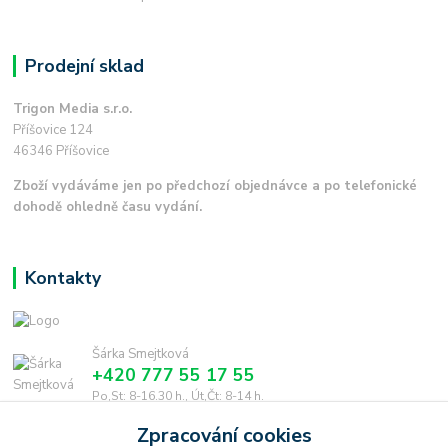
Prodejní sklad
Trigon Media s.r.o.
Příšovice 124
46346 Příšovice
Zboží vydáváme jen po předchozí objednávce a po telefonické
dohodě ohledně času vydání.
Kontakty
Šárka Smejtková
+420 777 55 17 55
Po,St: 8-16.30 h., Út,Čt: 8-14 h.
Zpracování cookies
smejtkova@trigonmedia.cz