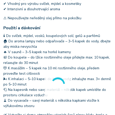
✔ Vhodný pro výrobu svíček, mýdel a kosmetiky
✔ Intenzivní a dlouhotrvající aroma
⚠ Nepoužívejte neředěný olej přímo na pokožku
Použití a dávkování
🕯 Do svíček, mýdel, vosků, koupelových solí, gelů a parfémů
🏠 Do aroma lampy nebo odpařovače – 3–5 kapek do vody, dbejte
aby miska nevyschla
🔥 V sauně – 3–5 kapek na horké kameny
🛀 Do koupele – do lžíce rostlinného oleje přidejte max. 10 kapek,
relaxujte do 30 minut
💆 K masážím – 5 kapek na 10 ml rostlinného oleje, předem
proveďte test citlivosti
🌬 K inhalaci – 5–10 kapek do horké vody, inhalujte max. 3× denně
po 5–10 minut
🧻 Na kapesník nebo savý materiál – několik kapek umístěte do
prostoru cirkulace vzduchu
🧹 Do vysavače – savý materiál s několika kapkami vložte k
výfukovému otvoru
🌿 Vytvořte si doma atmosféru starých časů plnou klidu, tepla a