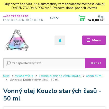
Objednejte nad 500,-Kč a automaticky vám nabídneme možnost výběru:
DÁREK ZDARMA PRO VÁS. Pracovní doba: pondělí-čtvrtek.
0
ks
+420 777 55 17 55
CZK
za
0,00 Kč
Po,St: 8-16.30 h., Út,Čt: 8-14 h.
Menu
Hledat
Úvod
Výroba mýdla
Esenciální oleje na výrobu mýdla
objem 50 ml
Vonný olej Kouzlo starých časů - 50 ml
Vonný olej Kouzlo starých časů -
50 ml