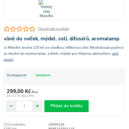
Ohodnotit produkt
vůně do svíček, mýdel. solí, difusérů, aromalamp
🌰 Mandle aroma 120 ml se sladkou oříškovou vůní. Neutralizuje pachy a
je ideální do aroma lamp, svíček i mýdel pro hřejivou atmosféru.
celý
popis
Dostupnost
skladem
299,00 Kč
/
kus
247,11 Kč
bez DPH
Přidat do košíku
Číslo produktu:
10000224
EAN kód:
8595743301115