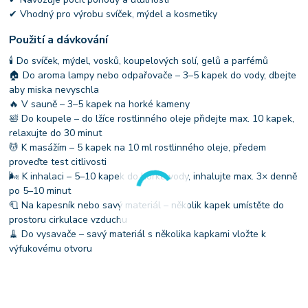
✔ Vhodný pro výrobu svíček, mýdel a kosmetiky
Použití a dávkování
🕯 Do svíček, mýdel, vosků, koupelových solí, gelů a parfémů
🏠 Do aroma lampy nebo odpařovače – 3–5 kapek do vody, dbejte
aby miska nevyschla
🔥 V sauně – 3–5 kapek na horké kameny
🛀 Do koupele – do lžíce rostlinného oleje přidejte max. 10 kapek,
relaxujte do 30 minut
💆 K masážím – 5 kapek na 10 ml rostlinného oleje, předem
proveďte test citlivosti
🌬 K inhalaci – 5–10 kapek do horké vody, inhalujte max. 3× denně
po 5–10 minut
🧻 Na kapesník nebo savý materiál – několik kapek umístěte do
prostoru cirkulace vzduchu
🧹 Do vysavače – savý materiál s několika kapkami vložte k
výfukovému otvoru