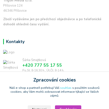
Trigon Media s.r.o.
Příšovice 124
46346 Příšovice
Zboží vydáváme jen po předchozí objednávce a po telefonické
dohodě ohledně času vydání.
Kontakty
Šárka Smejtková
+420 777 55 17 55
Po,St: 8-16.30 h., Út,Čt: 8-14 h.
Zpracování cookies
smejtkova@trigonmedia.cz
Náš e-shop a partneři potřebují Váš
souhlas
s použitím souborů
cookies, aby Vám mohli zobrazovat informace týkající se Vašich
zájmů.