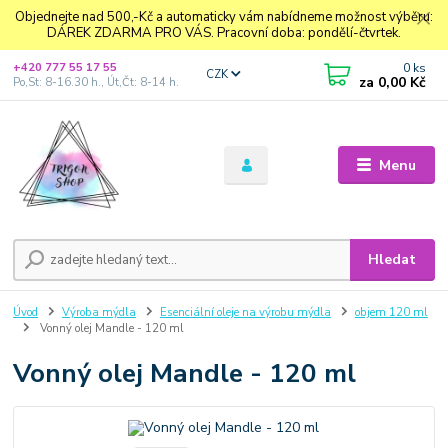
Objednejte nad 500,-Kč a automaticky vám nabídneme možnost výběru:
DÁREK ZDARMA PRO VÁS. Pracovní doba: pondělí-čtvrtek.
0
ks
+420 777 55 17 55
CZK
za
0,00 Kč
Po,St: 8-16.30 h., Út,Čt: 8-14 h.
Menu
Hledat
Úvod
Výroba mýdla
Esenciální oleje na výrobu mýdla
objem 120 ml
Vonný olej Mandle - 120 ml
Vonný olej Mandle - 120 ml