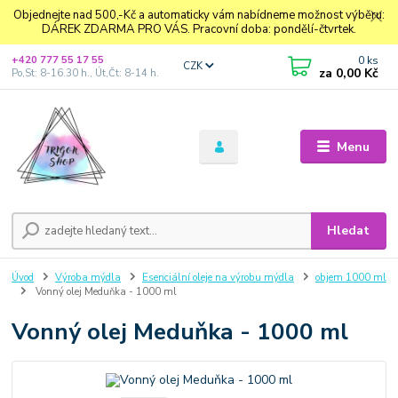
Objednejte nad 500,-Kč a automaticky vám nabídneme možnost výběru:
DÁREK ZDARMA PRO VÁS. Pracovní doba: pondělí-čtvrtek.
0
ks
+420 777 55 17 55
CZK
za
0,00 Kč
Po,St: 8-16.30 h., Út,Čt: 8-14 h.
Menu
Hledat
Úvod
Výroba mýdla
Esenciální oleje na výrobu mýdla
objem 1000 ml
Vonný olej Meduňka - 1000 ml
Vonný olej Meduňka - 1000 ml