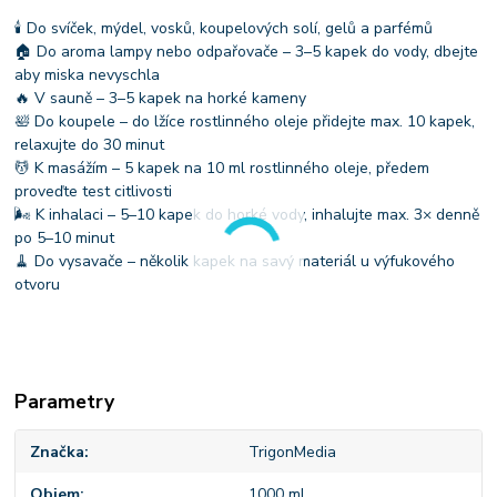
🕯 Do svíček, mýdel, vosků, koupelových solí, gelů a parfémů
🏠 Do aroma lampy nebo odpařovače – 3–5 kapek do vody, dbejte
aby miska nevyschla
🔥 V sauně – 3–5 kapek na horké kameny
🛀 Do koupele – do lžíce rostlinného oleje přidejte max. 10 kapek,
relaxujte do 30 minut
💆 K masážím – 5 kapek na 10 ml rostlinného oleje, předem
proveďte test citlivosti
🌬 K inhalaci – 5–10 kapek do horké vody, inhalujte max. 3× denně
po 5–10 minut
🧹 Do vysavače – několik kapek na savý materiál u výfukového
otvoru
Parametry
Značka
TrigonMedia
Objem
1000 ml