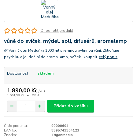
Ohodnotit produkt
vůně do svíček, mýdel. solí, difusérů, aromalamp
🌿 Vonný olej Meduňka 1000 ml s jemnou bylinnou vůní. Zklidňuje
psychiku a je ideální do aroma lamp, svíček i koupelí.
celý popis
Dostupnost
skladem
1 890,00 Kč
/
kus
1 561,98 Kč
bez DPH
Přidat do košíku
Číslo produktu:
90000604
EAN kód:
8595743304123
Značka:
TrigonMedia