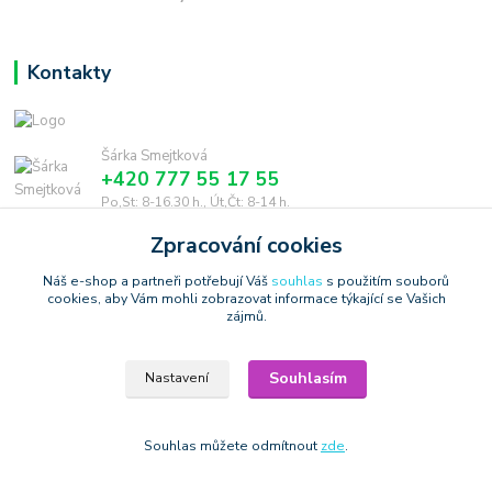
Kontakty
Šárka Smejtková
+420 777 55 17 55
Po,St: 8-16.30 h., Út,Čt: 8-14 h.
Zpracování cookies
smejtkova@trigonmedia.cz
Náš e-shop a partneři potřebují Váš
souhlas
s použitím souborů
cookies, aby Vám mohli zobrazovat informace týkající se Vašich
zájmů.
Souhlasím
Nastavení
Copyright © 2006-2025 TrigonShop.cz - bez souhlasu nelze používat
produktové obrázky
Vytvořeno na
Eshop-rychle.cz
Souhlas můžete odmítnout
zde
.