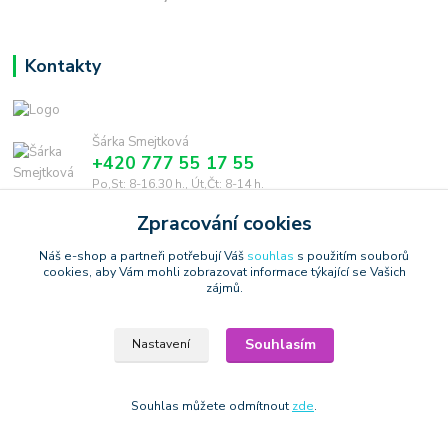
Kontakty
Šárka Smejtková
+420 777 55 17 55
Po,St: 8-16.30 h., Út,Čt: 8-14 h.
Zpracování cookies
smejtkova@trigonmedia.cz
Náš e-shop a partneři potřebují Váš
souhlas
s použitím souborů
cookies, aby Vám mohli zobrazovat informace týkající se Vašich
zájmů.
Souhlasím
Nastavení
Copyright © 2006-2025 TrigonShop.cz - bez souhlasu nelze používat
produktové obrázky
Vytvořeno na
Eshop-rychle.cz
Souhlas můžete odmítnout
zde
.