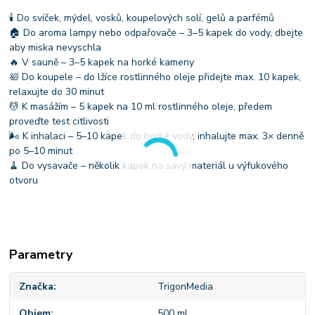
🕯 Do svíček, mýdel, vosků, koupelových solí, gelů a parfémů
🏠 Do aroma lampy nebo odpařovače – 3–5 kapek do vody, dbejte
aby miska nevyschla
🔥 V sauně – 3–5 kapek na horké kameny
🛀 Do koupele – do lžíce rostlinného oleje přidejte max. 10 kapek,
relaxujte do 30 minut
💆 K masážím – 5 kapek na 10 ml rostlinného oleje, předem
proveďte test citlivosti
🌬 K inhalaci – 5–10 kapek do horké vody, inhalujte max. 3× denně
po 5–10 minut
🧹 Do vysavače – několik kapek na savý materiál u výfukového
otvoru
Parametry
Značka
TrigonMedia
Objem
500 ml