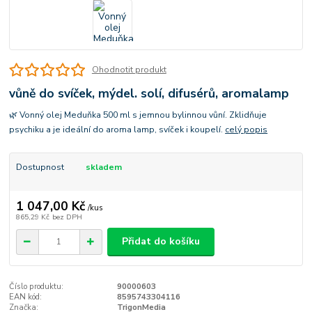
Ohodnotit produkt
vůně do svíček, mýdel. solí, difusérů, aromalamp
🌿 Vonný olej Meduňka 500 ml s jemnou bylinnou vůní. Zklidňuje
psychiku a je ideální do aroma lamp, svíček i koupelí.
celý popis
Dostupnost
skladem
1 047,00 Kč
/
kus
865,29 Kč
bez DPH
Přidat do košíku
Číslo produktu:
90000603
EAN kód:
8595743304116
Značka:
TrigonMedia