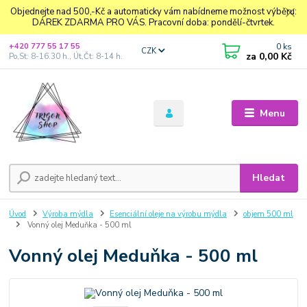
Objednejte nad 500,-Kč a automaticky vám nabídneme možnost výběru:
DÁREK ZDARMA PRO VÁS. Pracovní doba: pondělí-čtvrtek.
0
ks
+420 777 55 17 55
CZK
za
0,00 Kč
Po,St: 8-16.30 h., Út,Čt: 8-14 h.
Menu
Hledat
Úvod
Výroba mýdla
Esenciální oleje na výrobu mýdla
objem 500 ml
Vonný olej Meduňka - 500 ml
Vonný olej Meduňka - 500 ml