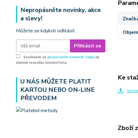
Param
Nepropásněte novinky, akce
a slevy!
Značk
Můžete se kdykoli odhlásit.
Obje
Přihlásit se
Souhlasím se
zpracováním osobních údajů
za
účelem rozesílky newsletteru.
Ke sta
U NÁS MŮŽETE PLATIT
KARTOU NEBO ON-LINE
bezpe
PŘEVODEM
Zboží 