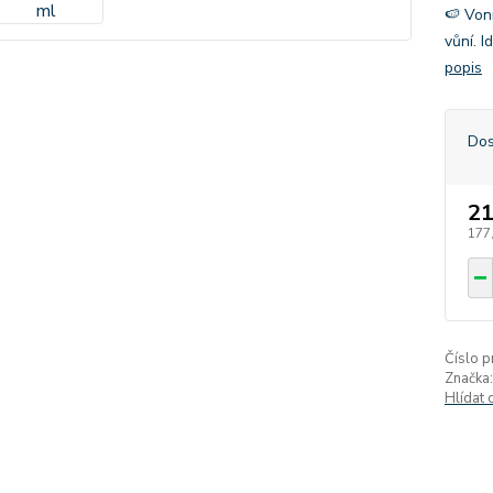
🍉 Von
vůní. I
popis
Dos
21
177
Číslo p
Značka:
Hlídat 