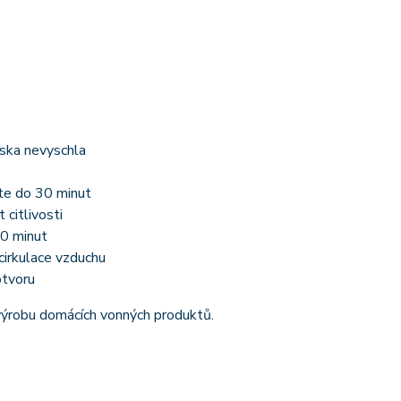
ska nevyschla
jte do 30 minut
citlivosti
10 minut
cirkulace vzduchu
otvoru
výrobu domácích vonných produktů.