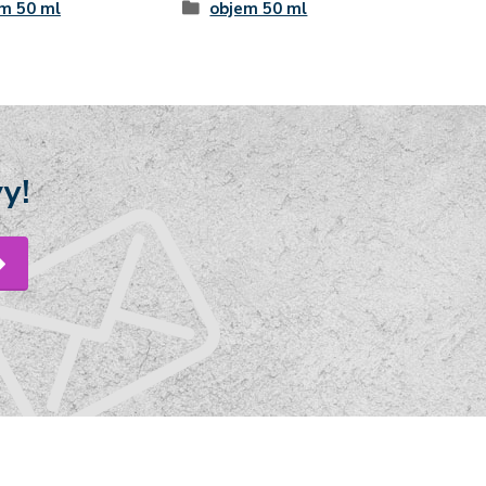
m 50 ml
objem 50 ml
y!