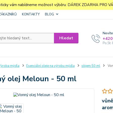
aticky vám nabídneme možnost výběru: DÁREK ZDARMA PRO VÁS. 
ZÁKAZNÍKŮ
KONTAKTY
BLOG
Nevíte
Hledat
+420
Po,St: 
ýroba mýdla
Esenciální oleje na výrobu mýdla
objem 50 ml
Von
ý olej Meloun - 50 ml
vůně
aro