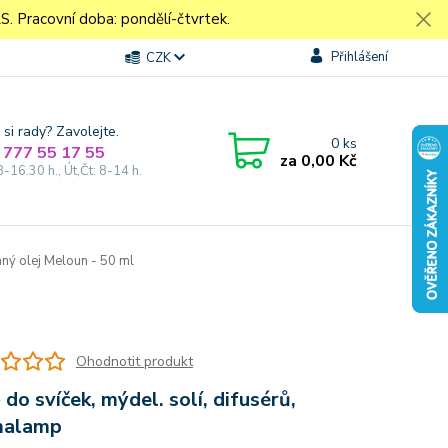
Pracovní doba: pondělí-čtvrtek.
Přihlášení
CZK
 si rady? Zavolejte.
0
ks
 777 55 17 55
za
0,00 Kč
8-16.30 h., Út,Čt: 8-14 h.
ný olej Meloun - 50 ml
Ohodnotit produkt
 do svíček, mýdel. solí, difusérů,
malamp