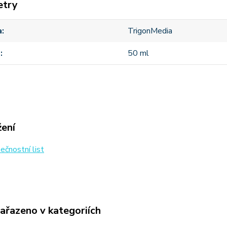
etry
a
TrigonMedia
m
50 ml
žení
čnostní list
zařazeno v kategoriích