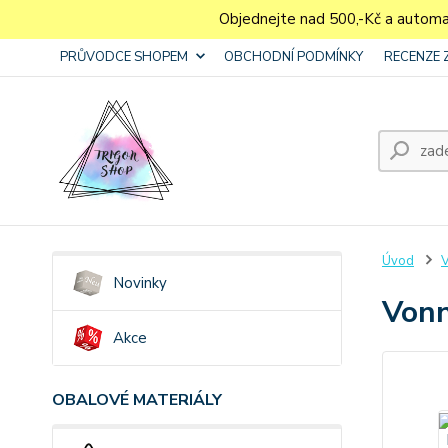
Objednejte nad 500,-Kč a autom
PRŮVODCE SHOPEM
OBCHODNÍ PODMÍNKY
RECENZE 
Úvod
V
Novinky
Vonn
Akce
OBALOVÉ MATERIÁLY