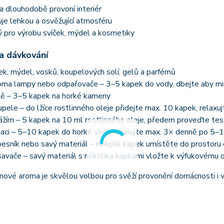
 dlouhodobě provoní interiér
e lehkou a osvěžující atmosféru
 pro výrobu svíček, mýdel a kosmetiky
 a dávkování
ček, mýdel, vosků, koupelových solí, gelů a parfémů
oma lampy nebo odpařovače – 3–5 kapek do vody, dbejte aby mi
ně – 3–5 kapek na horké kameny
pele – do lžíce rostlinného oleje přidejte max. 10 kapek, relaxu
žím – 5 kapek na 10 ml rostlinného oleje, předem proveďte test 
laci – 5–10 kapek do horké vody, inhalujte max. 3× denně po 5–
esník nebo savý materiál – několik kapek umístěte do prostoru 
avače – savý materiál s několika kapkami vložte k výfukovému 
ové aroma je skvělou volbou pro svěží provonění domácnosti i 