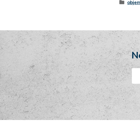
objem
N