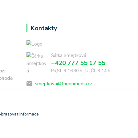
Kontakty
Šárka Smejtková
+420 777 55 17 55
ozí
Po,St: 8-16.30 h., Út,Čt: 8-14 h.
dohodě
smejtkova@trigonmedia.cz
obrazovat informace