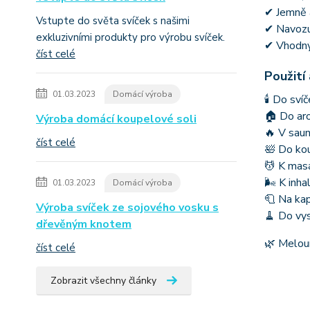
✔ Jemně a
Vstupte do světa svíček s našimi
✔ Navozuj
exkluzivními produkty pro výrobu svíček.
✔ Vhodný
číst celé
Použití
01.03.2023
Domácí výroba
🕯 Do sví
🏠 Do ar
Výroba domácí koupelové soli
🔥 V sau
číst celé
🛀 Do kou
💆 K masá
🌬 K inha
01.03.2023
Domácí výroba
🧻 Na kap
Výroba svíček ze sojového vosku s
🧹 Do vys
dřevěným knotem
🌿 Meloun
číst celé
Zobrazit všechny články