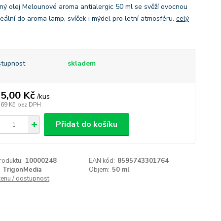
ný olej Melounové aroma antialergic 50 ml se svěží ovocnou
deální do aroma lamp, svíček i mýdel pro letní atmosféru.
celý
tupnost
skladem
5,00 Kč
/
kus
,69 Kč
bez DPH
Přidat do košíku
roduktu:
10000248
EAN kód:
8595743301764
TrigonMedia
Objem:
50 ml
cenu / dostupnost