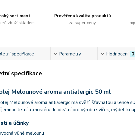
roký sortiment
Prověřená kvalita produktů
eré zboží skladem
za super ceny
exp
etní specifikace
Parametry
Hodnocení
0
tní specifikace
olej Melounové aroma antialergic 50 ml
olej Melounové aroma antialergic má svěží, šťavnatou a lehce s
říjemnou letní atmosféru. Je ideální pro výrobu svíček, mýdel, kou
sti a účinky
 ovocná vůně melounu