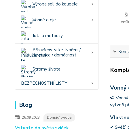
Výroba soli do koupele
Ši
Vonné oleje
vešk
Juta a motouzy
Příslušenství ke tvoření /
Kompl
dekorace / domácnost
Stromy života
Komple
BEZPEČNOSTNÍ LISTY
Vonný 
🍉 Vonný 
Blog
vytvoří p
Vlastno
26.09.2023
Domácí výroba
✔ Svěží,
Vstupte do světa svíček