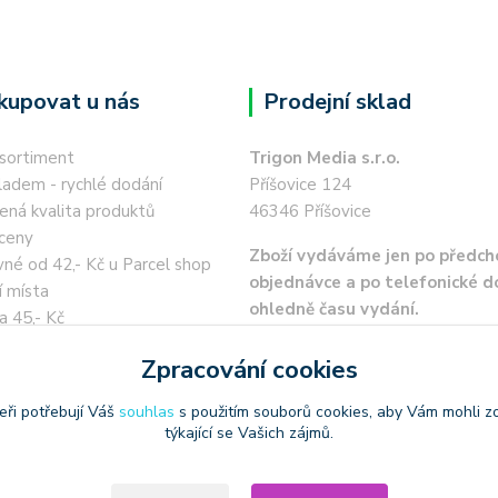
kupovat u nás
Prodejní sklad
 sortiment
Trigon Media s.r.o.
ladem - rychlé dodání
Příšovice 124
ená kvalita produktů
46346 Příšovice
ceny
Zboží vydáváme jen po předch
né od 42,- Kč u Parcel shop
objednávce a po telefonické 
í místa
ohledně času vydání.
a 45,- Kč
 kartou / převodem zdarma
Zpracování cookies
eři potřebují Váš
souhlas
s použitím souborů cookies, aby Vám mohli z
týkající se Vašich zájmů.