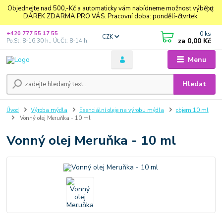
Objednejte nad 500,-Kč a automaticky vám nabídneme možnost výběru:
DÁREK ZDARMA PRO VÁS. Pracovní doba: pondělí-čtvrtek.
0
ks
+420 777 55 17 55
CZK
za
0,00 Kč
Po,St: 8-16.30 h., Út,Čt: 8-14 h.
Menu
Hledat
Úvod
Výroba mýdla
Esenciální oleje na výrobu mýdla
objem 10 ml
Vonný olej Meruňka - 10 ml
Vonný olej Meruňka - 10 ml