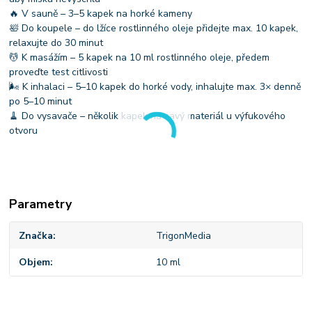
🔥 V sauně – 3–5 kapek na horké kameny
🛀 Do koupele – do lžíce rostlinného oleje přidejte max. 10 kapek,
relaxujte do 30 minut
💆 K masážím – 5 kapek na 10 ml rostlinného oleje, předem
proveďte test citlivosti
🌬 K inhalaci – 5–10 kapek do horké vody, inhalujte max. 3× denně
po 5–10 minut
🧹 Do vysavače – několik kapek na savý materiál u výfukového
otvoru
Parametry
Značka
TrigonMedia
Objem
10 ml