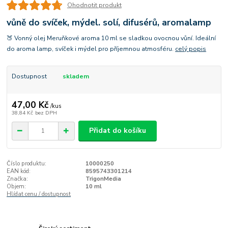
Ohodnotit produkt
vůně do svíček, mýdel. solí, difusérů, aromalamp
🍑 Vonný olej Meruňkové aroma 10 ml se sladkou ovocnou vůní. Ideální
do aroma lamp, svíček i mýdel pro příjemnou atmosféru.
celý popis
Dostupnost
skladem
47,00 Kč
/
kus
38,84 Kč
bez DPH
Přidat do košíku
Číslo produktu:
10000250
EAN kód:
8595743301214
Značka:
TrigonMedia
Objem:
10 ml
Hlídat cenu / dostupnost