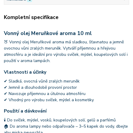
Kompletní specifikace
Vonný olej Meruňkové aroma 10 ml
🍑 Vonný olej Meruňkové aroma má sladkou, šťavnatou a jemně
ovocnou vůni zralých meruněk. Vytváří příjemnou a hřejivou
atmosféru a je ideální pro výrobu svíček, mýdel, koupelových solí i
použití v aroma lampách.
Vlastnosti a účinky
✔ Sladká, ovocná vůně zralých meruněk
✔ Jemně a dlouhodobě provoní prostor
✔ Navozuje příjemnou a útulnou atmosféru
✔ Vhodný pro výrobu svíček, mýdel a kosmetiky
Použití a dávkování
🕯 Do svíček, mýdel, vosků, koupelových solí, gelů a parfémů
🏠 Do aroma lampy nebo odpařovače – 3–5 kapek do vody, dbejte
aby miska nevyschla