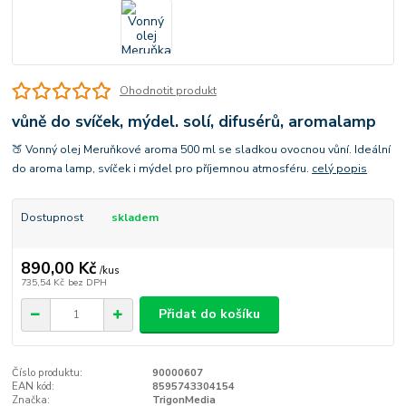
Ohodnotit produkt
vůně do svíček, mýdel. solí, difusérů, aromalamp
🍑 Vonný olej Meruňkové aroma 500 ml se sladkou ovocnou vůní. Ideální
do aroma lamp, svíček i mýdel pro příjemnou atmosféru.
celý popis
Dostupnost
skladem
890,00 Kč
/
kus
735,54 Kč
bez DPH
Přidat do košíku
Číslo produktu:
90000607
EAN kód:
8595743304154
Značka:
TrigonMedia