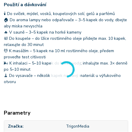
Použití a dávkování
🕯 Do svíček, mýdel, vosků, koupelových solí, gelů a parfémů
🏠 Do aroma lampy nebo odpařovače – 3–5 kapek do vody, dbejte
aby miska nevyschla
🔥 V sauně – 3–5 kapek na horké kameny
🛀 Do koupele – do lžíce rostlinného oleje přidejte max. 10 kapek,
relaxujte do 30 minut
💆 K masážím – 5 kapek na 10 ml rostlinného oleje, předem
proveďte test citlivosti
🌬 K inhalaci – 5–10 kapek do horké vody, inhalujte max. 3× denně
po 5–10 minut
🧹 Do vysavače – několik kapek na savý materiál u výfukového
otvoru
Parametry
Značka
TrigonMedia