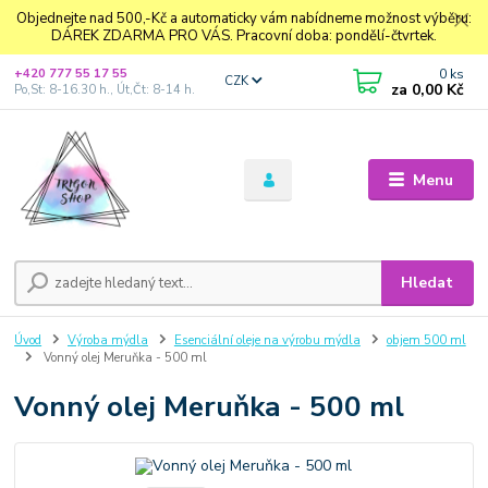
Objednejte nad 500,-Kč a automaticky vám nabídneme možnost výběru:
DÁREK ZDARMA PRO VÁS. Pracovní doba: pondělí-čtvrtek.
0
ks
+420 777 55 17 55
CZK
za
0,00 Kč
Po,St: 8-16.30 h., Út,Čt: 8-14 h.
Menu
Hledat
Úvod
Výroba mýdla
Esenciální oleje na výrobu mýdla
objem 500 ml
Vonný olej Meruňka - 500 ml
Vonný olej Meruňka - 500 ml