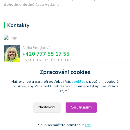
dohodě ohledně času vydání.
Kontakty
Šárka Smejtková
+420 777 55 17 55
Po,St: 8-16.30 h., Út,Čt: 8-14 h.
Zpracování cookies
smejtkova@trigonmedia.cz
Náš e-shop a partneři potřebují Váš
souhlas
s použitím souborů
cookies, aby Vám mohli zobrazovat informace týkající se Vašich
zájmů.
Souhlasím
Nastavení
Copyright © 2006-2025 TrigonShop.cz - bez souhlasu nelze používat
produktové obrázky
Vytvořeno na
Eshop-rychle.cz
Souhlas můžete odmítnout
zde
.