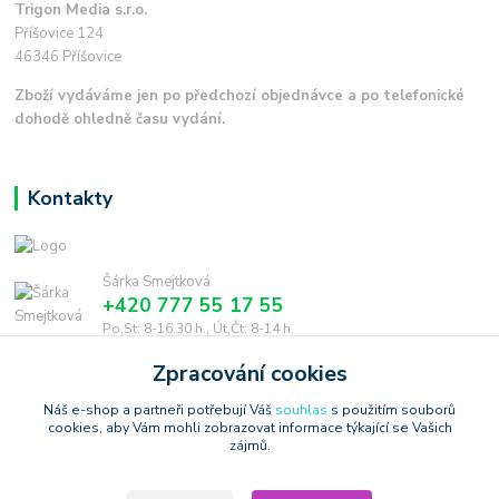
Trigon Media s.r.o.
Příšovice 124
46346 Příšovice
Zboží vydáváme jen po předchozí objednávce a po telefonické
dohodě ohledně času vydání.
Kontakty
Šárka Smejtková
+420 777 55 17 55
Po,St: 8-16.30 h., Út,Čt: 8-14 h.
Zpracování cookies
smejtkova@trigonmedia.cz
Náš e-shop a partneři potřebují Váš
souhlas
s použitím souborů
cookies, aby Vám mohli zobrazovat informace týkající se Vašich
zájmů.