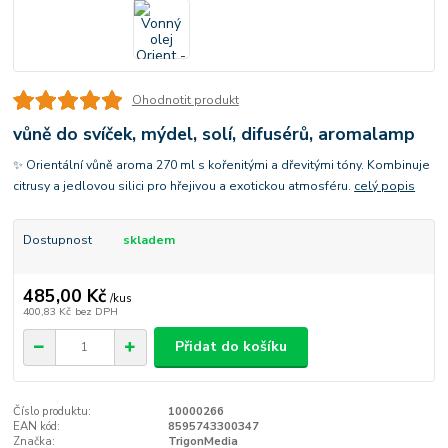
Ohodnotit produkt
vůně do svíček, mýdel, solí, difusérů, aromalamp
✨ Orientální vůně aroma 270 ml s kořenitými a dřevitými tóny. Kombinuje
citrusy a jedlovou silici pro hřejivou a exotickou atmosféru.
celý popis
Dostupnost
skladem
485,00 Kč
/
kus
400,83 Kč
bez DPH
Přidat do košíku
Číslo produktu:
10000266
EAN kód:
8595743300347
Značka:
TrigonMedia