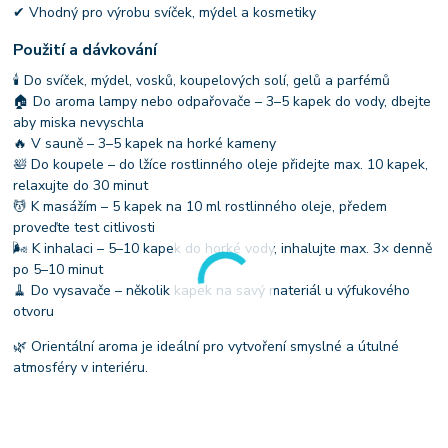
✔ Vhodný pro výrobu svíček, mýdel a kosmetiky
Použití a dávkování
🕯 Do svíček, mýdel, vosků, koupelových solí, gelů a parfémů
🏠 Do aroma lampy nebo odpařovače – 3–5 kapek do vody, dbejte
aby miska nevyschla
🔥 V sauně – 3–5 kapek na horké kameny
🛀 Do koupele – do lžíce rostlinného oleje přidejte max. 10 kapek,
relaxujte do 30 minut
💆 K masážím – 5 kapek na 10 ml rostlinného oleje, předem
proveďte test citlivosti
🌬 K inhalaci – 5–10 kapek do horké vody, inhalujte max. 3× denně
po 5–10 minut
🧹 Do vysavače – několik kapek na savý materiál u výfukového
otvoru
🌿 Orientální aroma je ideální pro vytvoření smyslné a útulné
atmosféry v interiéru.