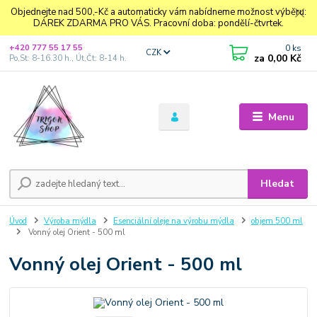
Objednejte nad 500,-Kč a automaticky vám nabídneme možnost výběru:
DÁREK ZDARMA PRO VÁS. Pracovní doba: pondělí-čtvrtek.
0
ks
+420 777 55 17 55
CZK
za
0,00 Kč
Po,St: 8-16.30 h., Út,Čt: 8-14 h.
Menu
Hledat
Úvod
Výroba mýdla
Esenciální oleje na výrobu mýdla
objem 500 ml
Vonný olej Orient - 500 ml
Vonný olej Orient - 500 ml