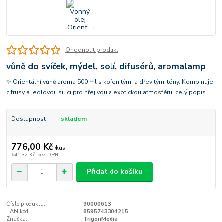
Ohodnotit produkt
vůně do svíček, mýdel, solí, difusérů, aromalamp
✨ Orientální vůně aroma 500 ml s kořenitými a dřevitými tóny. Kombinuje
citrusy a jedlovou silici pro hřejivou a exotickou atmosféru.
celý popis
Dostupnost
skladem
776,00 Kč
/
kus
641,32 Kč
bez DPH
Přidat do košíku
Číslo produktu:
90000613
EAN kód:
8595743304215
Značka:
TrigonMedia