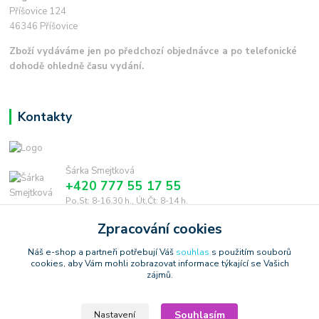
Příšovice 124
46346 Příšovice
Zboží vydáváme jen po předchozí objednávce a po telefonické
dohodě ohledně času vydání.
Kontakty
Šárka Smejtková
+420 777 55 17 55
Po,St: 8-16.30 h., Út,Čt: 8-14 h.
Zpracování cookies
smejtkova@trigonmedia.cz
Náš e-shop a partneři potřebují Váš
souhlas
s použitím souborů
cookies, aby Vám mohli zobrazovat informace týkající se Vašich
zájmů.
Souhlasím
Nastavení