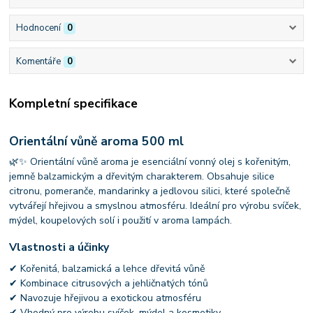
Hodnocení
0
Komentáře
0
Kompletní specifikace
Orientální vůně aroma 500 ml
🌿✨ Orientální vůně aroma je esenciální vonný olej s kořenitým,
jemně balzamickým a dřevitým charakterem. Obsahuje silice
citronu, pomeranče, mandarinky a jedlovou silici, které společně
vytvářejí hřejivou a smyslnou atmosféru. Ideální pro výrobu svíček,
mýdel, koupelových solí i použití v aroma lampách.
Vlastnosti a účinky
✔ Kořenitá, balzamická a lehce dřevitá vůně
✔ Kombinace citrusových a jehličnatých tónů
✔ Navozuje hřejivou a exotickou atmosféru
✔ Vhodný pro výrobu svíček, mýdel a kosmetiky