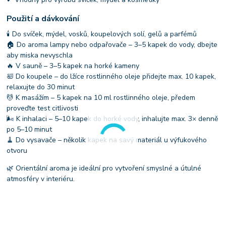
Použití a dávkování
🕯 Do svíček, mýdel, vosků, koupelových solí, gelů a parfémů
🏠 Do aroma lampy nebo odpařovače – 3–5 kapek do vody, dbejte
aby miska nevyschla
🔥 V sauně – 3–5 kapek na horké kameny
🛀 Do koupele – do lžíce rostlinného oleje přidejte max. 10 kapek,
relaxujte do 30 minut
💆 K masážím – 5 kapek na 10 ml rostlinného oleje, předem
proveďte test citlivosti
🌬 K inhalaci – 5–10 kapek do horké vody, inhalujte max. 3× denně
po 5–10 minut
🧹 Do vysavače – několik kapek na savý materiál u výfukového
otvoru
🌿 Orientální aroma je ideální pro vytvoření smyslné a útulné
atmosféry v interiéru.