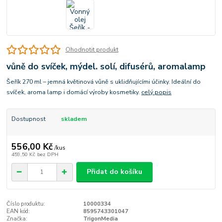
Ohodnotit produkt
vůně do svíček, mýdel. solí, difusérů, aromalamp
Šeřík 270 ml – jemná květinová vůně s uklidňujícími účinky. Ideální do
svíček, aroma lamp i domácí výroby kosmetiky.
celý popis
Dostupnost
skladem
556,00 Kč
/
kus
459,50 Kč
bez DPH
Přidat do košíku
Číslo produktu:
10000334
EAN kód:
8595743301047
Značka:
TrigonMedia