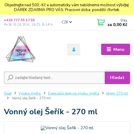
Objednejte nad 500,-Kč a automaticky vám nabídneme možnost výběru:
DÁREK ZDARMA PRO VÁS. Pracovní doba: pondělí-čtvrtek.
0
ks
+420 777 55 17 55
CZK
za
0,00 Kč
Po,St: 8-16.30 h., Út,Čt: 8-14 h.
Menu
Hledat
Úvod
Výroba mýdla
Esenciální oleje na výrobu mýdla
objem 270 ml
Vonný olej Šeřík - 270 ml
Vonný olej Šeřík - 270 ml