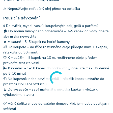
⚠ Nepoužívejte neředěný olej přímo na pokožku
Použití a dávkování
🕯 Do svíček, mýdel, vosků, koupelových solí, gelů a parfémů
🏠 Do aroma lampy nebo odpařovače – 3–5 kapek do vody, dbejte
aby miska nevyschla
🔥 V sauně – 3–5 kapek na horké kameny
🛀 Do koupele – do lžíce rostlinného oleje přidejte max. 10 kapek,
relaxujte do 30 minut
💆 K masážím – 5 kapek na 10 ml rostlinného oleje, předem
proveďte test citlivosti
🌬 K inhalaci – 5–10 kapek do horké vody, inhalujte max. 3× denně
po 5–10 minut
🧻 Na kapesník nebo savý materiál – několik kapek umístěte do
prostoru cirkulace vzduchu
🧹 Do vysavače – savý materiál s několika kapkami vložte k
výfukovému otvoru
🌿 Vůně šeříku vnese do vašeho domova klid, jemnost a pocit jarní
svěžesti.