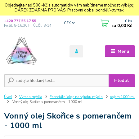
Objednejte nad 500,-Kč a automaticky vám nabídneme možnost výběru:
DÁREK ZDARMA PRO VÁS. Pracovní doba: pondělí-čtvrtek.
0
ks
+420 777 55 17 55
CZK
za
0,00 Kč
Po,St: 8-16.30 h., Út,Čt: 8-14 h.
Menu
Hledat
Úvod
Výroba mýdla
Esenciální oleje na výrobu mýdla
objem 1000 ml
Vonný olej Skořice s pomerančem - 1000 ml
Vonný olej Skořice s pomerančem
- 1000 ml