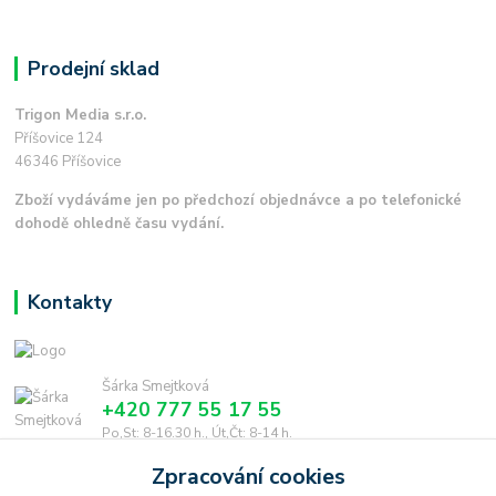
Prodejní sklad
Trigon Media s.r.o.
Příšovice 124
46346 Příšovice
Zboží vydáváme jen po předchozí objednávce a po telefonické
dohodě ohledně času vydání.
Kontakty
Šárka Smejtková
+420 777 55 17 55
Po,St: 8-16.30 h., Út,Čt: 8-14 h.
Zpracování cookies
smejtkova@trigonmedia.cz