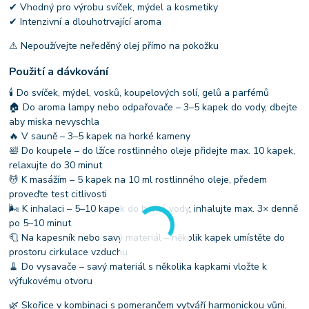
✔ Vhodný pro výrobu svíček, mýdel a kosmetiky
✔ Intenzivní a dlouhotrvající aroma
⚠ Nepoužívejte neředěný olej přímo na pokožku
Použití a dávkování
🕯 Do svíček, mýdel, vosků, koupelových solí, gelů a parfémů
🏠 Do aroma lampy nebo odpařovače – 3–5 kapek do vody, dbejte
aby miska nevyschla
🔥 V sauně – 3–5 kapek na horké kameny
🛀 Do koupele – do lžíce rostlinného oleje přidejte max. 10 kapek,
relaxujte do 30 minut
💆 K masážím – 5 kapek na 10 ml rostlinného oleje, předem
proveďte test citlivosti
🌬 K inhalaci – 5–10 kapek do horké vody, inhalujte max. 3× denně
po 5–10 minut
🧻 Na kapesník nebo savý materiál – několik kapek umístěte do
prostoru cirkulace vzduchu
🧹 Do vysavače – savý materiál s několika kapkami vložte k
výfukovému otvoru
🌿 Skořice v kombinaci s pomerančem vytváří harmonickou vůni,