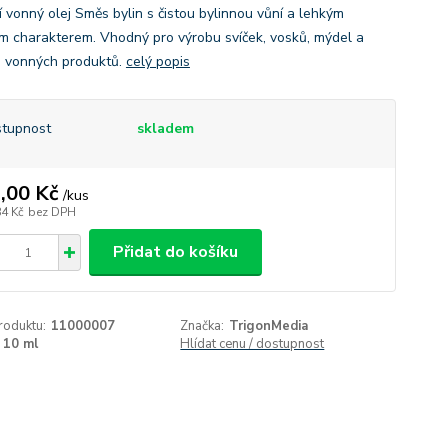
í vonný olej Směs bylin s čistou bylinnou vůní a lehkým
m charakterem. Vhodný pro výrobu svíček, vosků, mýdel a
h vonných produktů.
celý popis
tupnost
skladem
,00 Kč
/
kus
84 Kč
bez DPH
Přidat do košíku
roduktu:
11000007
Značka:
TrigonMedia
10 ml
Hlídat cenu / dostupnost