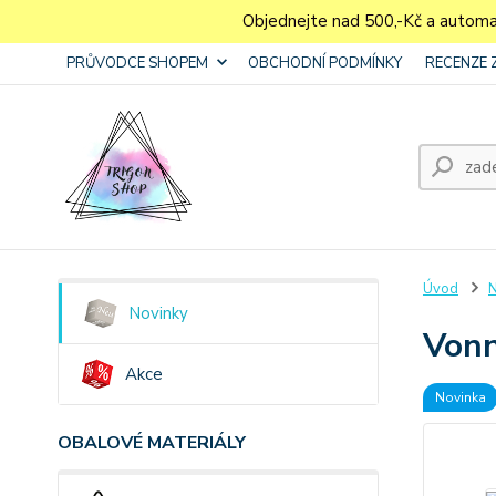
Objednejte nad 500,-Kč a autom
PRŮVODCE SHOPEM
OBCHODNÍ PODMÍNKY
RECENZE 
Úvod
N
Novinky
Vonn
Akce
Novinka
OBALOVÉ MATERIÁLY