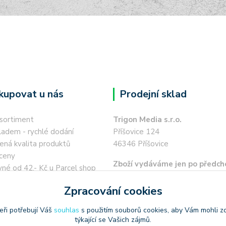
kupovat u nás
Prodejní sklad
 sortiment
Trigon Media s.r.o.
ladem - rychlé dodání
Příšovice 124
ená kvalita produktů
46346 Příšovice
ceny
Zboží vydáváme jen po předch
né od 42,- Kč u Parcel shop
objednávce a po telefonické 
í místa
Zpracování cookies
ohledně času vydání.
a 45,- Kč
 kartou / převodem zdarma
eři potřebují Váš
souhlas
s použitím souborů cookies, aby Vám mohli z
týkající se Vašich zájmů.