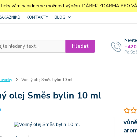
aticky vám nabídneme možnost výběru: DÁREK ZDARMA PRO VÁS. 
ZÁKAZNÍKŮ
KONTAKTY
BLOG
Nevíte
Hledat
+420
Po,St: 
ovinky
Vonný olej Směs bylin 10 ml
ý olej Směs bylin 10 ml
vůně
aro