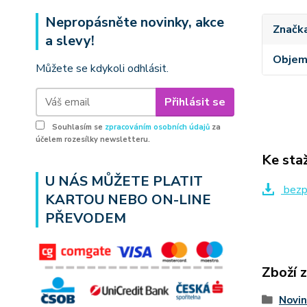
Nepropásněte novinky, akce
Značk
a slevy!
Obje
Můžete se kdykoli odhlásit.
Přihlásit se
Souhlasím se
zpracováním osobních údajů
za
účelem rozesílky newsletteru.
Ke sta
U NÁS MŮŽETE PLATIT
bezpe
KARTOU NEBO ON-LINE
PŘEVODEM
Zboží 
Novin