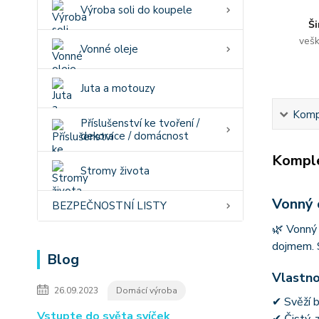
Výroba soli do koupele
Ši
vešk
Vonné oleje
Juta a motouzy
Kompl
Příslušenství ke tvoření /
dekorace / domácnost
Komple
Stromy života
Vonný 
BEZPEČNOSTNÍ LISTY
🌿 Vonný 
dojmem. S
Blog
Vlastno
26.09.2023
Domácí výroba
✔ Svěží b
Vstupte do světa svíček