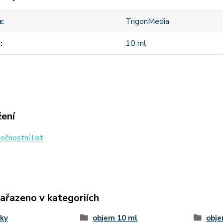
a
TrigonMedia
m
10 ml
žení
čnostní list
zařazeno v kategoriích
ky
objem 10 ml
obje