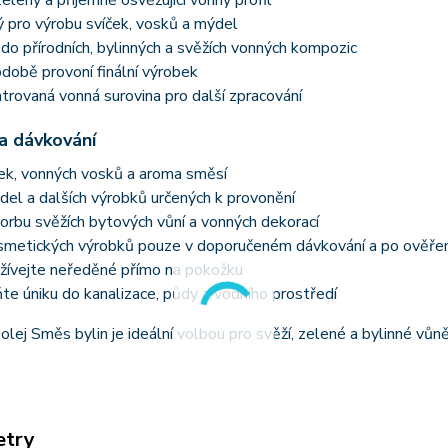
zelený a příjemně osvěžující vonný profil
 pro výrobu svíček, vosků a mýdel
 do přírodních, bylinných a svěžích vonných kompozic
obě provoní finální výrobek
rovaná vonná surovina pro další zpracování
 a dávkování
ček, vonných vosků a aroma směsí
el a dalších výrobků určených k provonění
orbu svěžích bytových vůní a vonných dekorací
smetických výrobků pouze v doporučeném dávkování a po ověřen
žívejte neředěné přímo na pokožku
te úniku do kanalizace, půdy a vodního prostředí
olej Směs bylin je ideální volbou pro svěží, zelené a bylinné vůn
etry