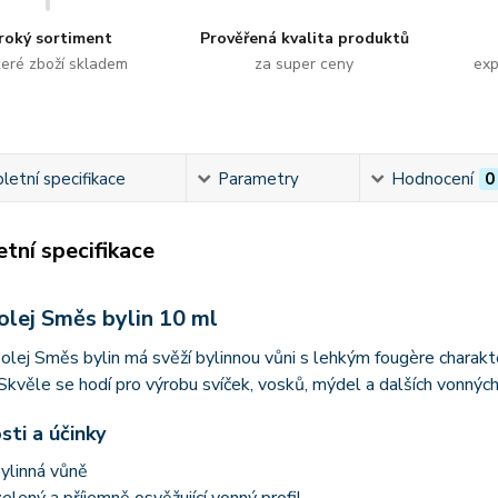
roký sortiment
Prověřená kvalita produktů
eré zboží skladem
za super ceny
exp
etní specifikace
Parametry
Hodnocení
0
tní specifikace
olej Směs bylin 10 ml
olej Směs bylin má svěží bylinnou vůni s lehkým fougère charakte
kvěle se hodí pro výrobu svíček, vosků, mýdel a dalších vonnýc
sti a účinky
ylinná vůně