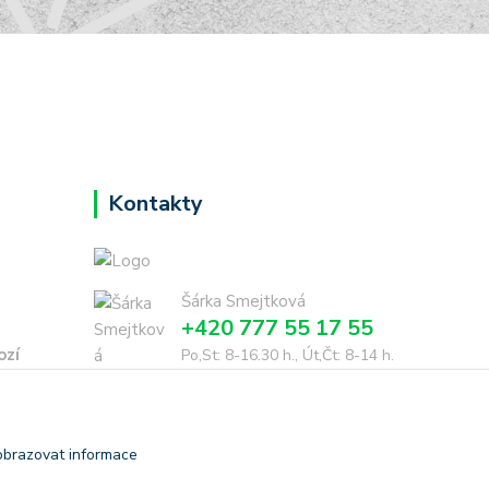
Kontakty
Šárka Smejtková
+420 777 55 17 55
ozí
Po,St: 8-16.30 h., Út,Čt: 8-14 h.
dohodě
smejtkova@trigonmedia.cz
obrazovat informace