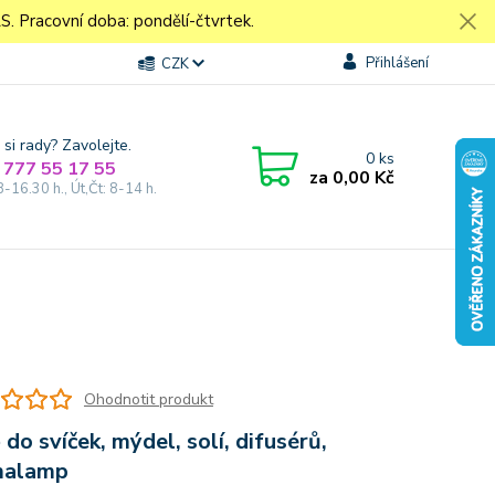
Pracovní doba: pondělí-čtvrtek.
Přihlášení
CZK
 si rady? Zavolejte.
0
ks
 777 55 17 55
za
0,00 Kč
8-16.30 h., Út,Čt: 8-14 h.
Ohodnotit produkt
 do svíček, mýdel, solí, difusérů,
malamp