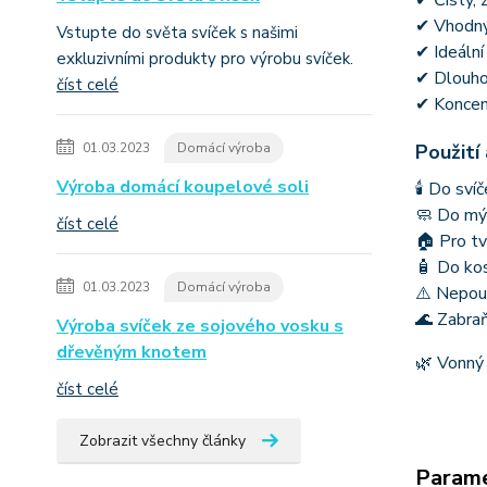
✔ Čistý, 
✔ Vhodný
Vstupte do světa svíček s našimi
✔ Ideální
exkluzivními produkty pro výrobu svíček.
✔ Dlouhod
číst celé
✔ Koncent
01.03.2023
Domácí výroba
Použití
Výroba domácí koupelové soli
🕯 Do sví
🧼 Do mýd
číst celé
🏠 Pro tv
🧴 Do ko
01.03.2023
Domácí výroba
⚠️ Nepou
🌊 Zabraň
Výroba svíček ze sojového vosku s
dřevěným knotem
🌿 Vonný 
číst celé
Zobrazit všechny články
Param