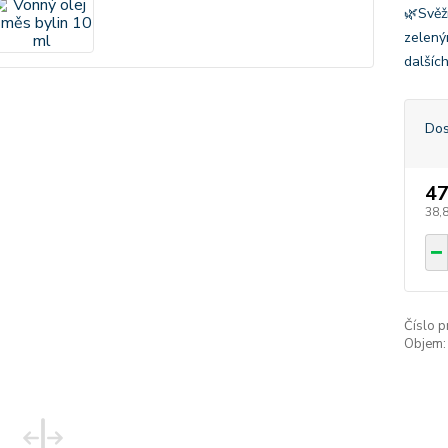
🌿Svěž
zelený
dalšíc
Dos
47
38,
Číslo p
Objem: