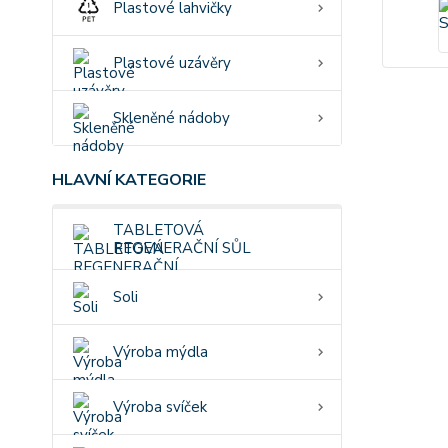
Plastové lahvičky
Plastové uzávěry
Skleněné nádoby
HLAVNÍ KATEGORIE
TABLETOVÁ
REGENERAČNÍ SŮL
Soli
Výroba mýdla
Výroba svíček