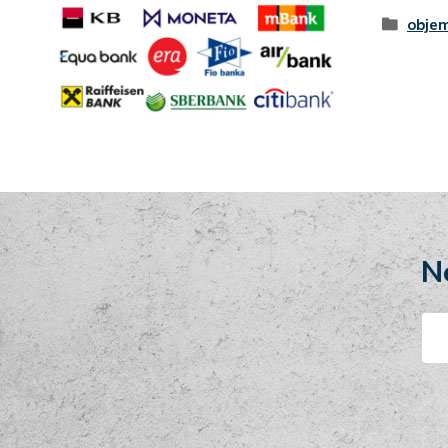
objem
N