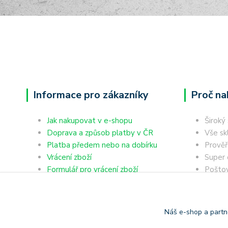
Informace pro zákazníky
Proč na
Jak nakupovat v e-shopu
Široký
Doprava a způsob platby v ČR
Vše sk
Platba předem nebo na dobírku
Prověř
Vrácení zboží
Super 
Formulář pro vrácení zboží
Poštov
Reklamace zboží
výdejn
Obchodní podmínky
Dobírk
Ochrana osobních údajů
Platba
Náš e-shop a partn