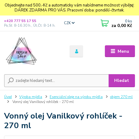
Objednejte nad 500,-Kč a automaticky vám nabídneme možnost výběru:
DÁREK ZDARMA PRO VÁS. Pracovní doba: pondělí-čtvrtek.
0
ks
+420 777 55 17 55
CZK
za
0,00 Kč
Po,St: 8-16.30 h., Út,Čt: 8-14 h.
Menu
Hledat
Úvod
Výroba mýdla
Esenciální oleje na výrobu mýdla
objem 270 ml
Vonný olej Vanilkový rohlíček - 270 ml
Vonný olej Vanilkový rohlíček -
270 ml