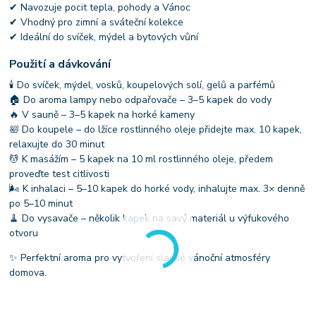
✔ Navozuje pocit tepla, pohody a Vánoc
✔ Vhodný pro zimní a sváteční kolekce
✔ Ideální do svíček, mýdel a bytových vůní
Použití a dávkování
🕯 Do svíček, mýdel, vosků, koupelových solí, gelů a parfémů
🏠 Do aroma lampy nebo odpařovače – 3–5 kapek do vody
🔥 V sauně – 3–5 kapek na horké kameny
🛀 Do koupele – do lžíce rostlinného oleje přidejte max. 10 kapek,
relaxujte do 30 minut
💆 K masážím – 5 kapek na 10 ml rostlinného oleje, předem
proveďte test citlivosti
🌬 K inhalaci – 5–10 kapek do horké vody, inhalujte max. 3× denně
po 5–10 minut
🧹 Do vysavače – několik kapek na savý materiál u výfukového
otvoru
✨ Perfektní aroma pro vytvoření sladké vánoční atmosféry
domova.