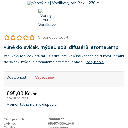
Ohodnotit produkt
vůně do svíček, mýdel. solí, difusérů, aromalamp
Vanilkový rohlíček 270 ml – sladká, hřejivá vůně vánočního cukroví. Ideální
do svíček, mýdel a aromalamp pro zimní pohodu.
celý popis
Dostupnost
Vyprodáno
695,00 Kč
/
kus
574,38 Kč
bez DPH
Momentálně není k dispozici
Číslo produktu:
70000077
EAN kód:
8595743301948
Značka:
TrigonMedia