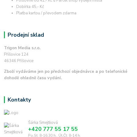
Poštovné od 42,- Kč u Parcel shop výdejní místa
Dobírka 45,- Kč
Platba kartou / převodem zdarma
Prodejní sklad
Trigon Media s.r.o.
Příšovice 124
46346 Příšovice
Zboží vydáváme jen po předchozí objednávce a po telefonické
dohodě ohledně času vydání.
Kontakty
Šárka Smejtková
+420 777 55 17 55
Po,St: 8-16.30 h., Út,Čt: 8-14 h.