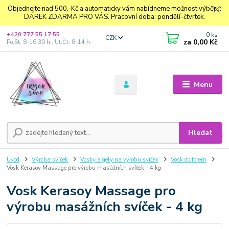
Objednejte nad 500,-Kč a automaticky vám nabídneme možnost výběru:
DÁREK ZDARMA PRO VÁS. Pracovní doba: pondělí-čtvrtek.
0
ks
+420 777 55 17 55
CZK
za
0,00 Kč
Po,St: 8-16.30 h., Út,Čt: 8-14 h.
Menu
Hledat
Úvod
Výroba svíček
Vosky a gely na výrobu svíček
Vosk do forem
Vosk Kerasoy Massage pro výrobu masážních svíček - 4 kg
Vosk Kerasoy Massage pro
výrobu masážních svíček - 4 kg