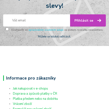
slevy!
Přihlásit se
Souhlasím se
zpracováním osobních údajů
za účelem rozesílky newsletteru.
Můžete se kdykoli odhlásit.
Informace pro zákazníky
Jak nakupovat v e-shopu
Doprava a způsob platby v ČR
Platba předem nebo na dobírku
Vrácení zboží
Formulář pro vrácení zboží