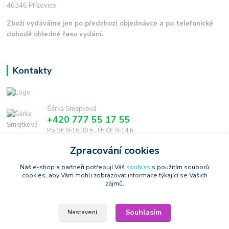
46346 Příšovice
Zboží vydáváme jen po předchozí objednávce a po telefonické
dohodě ohledně času vydání.
Kontakty
Šárka Smejtková
+420 777 55 17 55
Po,St: 8-16.30 h., Út,Čt: 8-14 h.
Zpracování cookies
smejtkova@trigonmedia.cz
Náš e-shop a partneři potřebují Váš
souhlas
s použitím souborů
cookies, aby Vám mohli zobrazovat informace týkající se Vašich
zájmů.
Souhlasím
Nastavení
Copyright © 2006-2025 TrigonShop.cz - bez souhlasu nelze používat