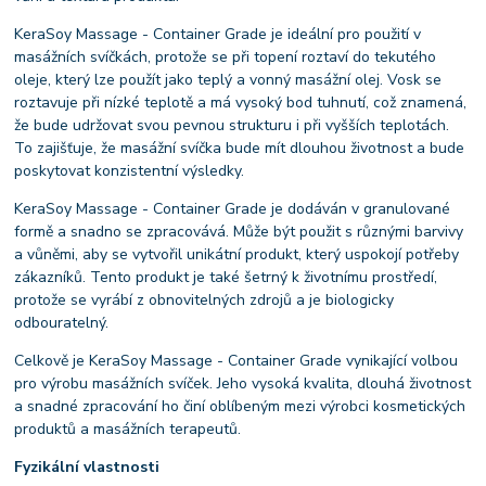
KeraSoy Massage - Container Grade je ideální pro použití v
masážních svíčkách, protože se při topení roztaví do tekutého
oleje, který lze použít jako teplý a vonný masážní olej. Vosk se
roztavuje při nízké teplotě a má vysoký bod tuhnutí, což znamená,
že bude udržovat svou pevnou strukturu i při vyšších teplotách.
To zajišťuje, že masážní svíčka bude mít dlouhou životnost a bude
poskytovat konzistentní výsledky.
KeraSoy Massage - Container Grade je dodáván v granulované
formě a snadno se zpracovává. Může být použit s různými barvivy
a vůněmi, aby se vytvořil unikátní produkt, který uspokojí potřeby
zákazníků. Tento produkt je také šetrný k životnímu prostředí,
protože se vyrábí z obnovitelných zdrojů a je biologicky
odbouratelný.
Celkově je KeraSoy Massage - Container Grade vynikající volbou
pro výrobu masážních svíček. Jeho vysoká kvalita, dlouhá životnost
a snadné zpracování ho činí oblíbeným mezi výrobci kosmetických
produktů a masážních terapeutů.
Fyzikální vlastnosti