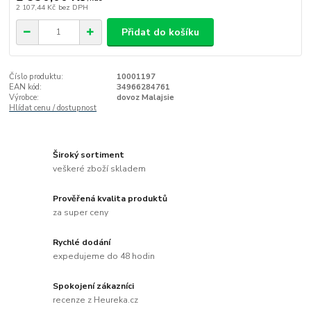
2 107,44 Kč
bez DPH
Přidat do košíku
Číslo produktu:
10001197
EAN kód:
34966284761
Výrobce:
dovoz Malajsie
Hlídat cenu / dostupnost
Široký sortiment
veškeré zboží skladem
Prověřená kvalita produktů
za super ceny
Rychlé dodání
expedujeme do 48 hodin
Spokojení zákazníci
recenze z Heureka.cz