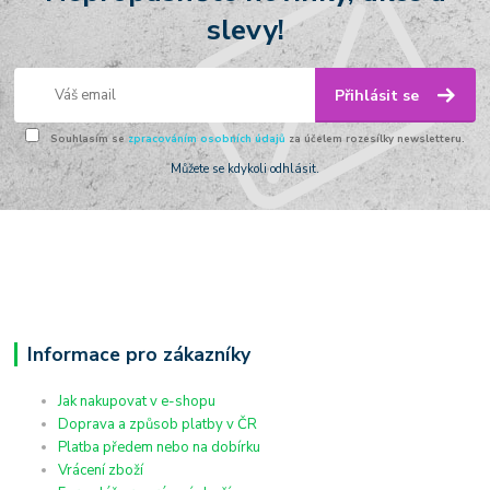
slevy!
Přihlásit se
Souhlasím se
zpracováním osobních údajů
za účelem rozesílky newsletteru.
Můžete se kdykoli odhlásit.
Informace pro zákazníky
Jak nakupovat v e-shopu
Doprava a způsob platby v ČR
Platba předem nebo na dobírku
Vrácení zboží