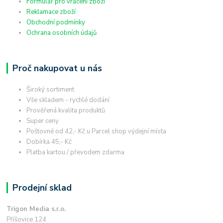
Formulář pro vrácení zboží
Reklamace zboží
Obchodní podmínky
Ochrana osobních údajů
Proč nakupovat u nás
Široký sortiment
Vše skladem - rychlé dodání
Prověřená kvalita produktů
Super ceny
Poštovné od 42,- Kč u Parcel shop výdejní místa
Dobírka 45,- Kč
Platba kartou / převodem zdarma
Prodejní sklad
Trigon Media s.r.o.
Příšovice 124