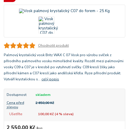
Ohodnotit produkt
Palmový krystalický vosk Britz WAX C 07 Vosk pro výrobu svíček z
přírodního palmového vosku mimořádné kvality. Rozdíl mezi palmovými
vosky C09 a C07 je v kresbě po vytuhnutí svíčky. C09 kreslí žilky jako
přírodní kámen a C07 kreslí jako andělská křídla. Ryze přírodní produkt.
Vytváří krystalickou s...
celý popis
Dostupnost
skladem
Cena před
2 650,00 Kč
slevou
Ušetříte
100,00 Kč (
4
% sleva)
2 550,00 Kč
/
kus