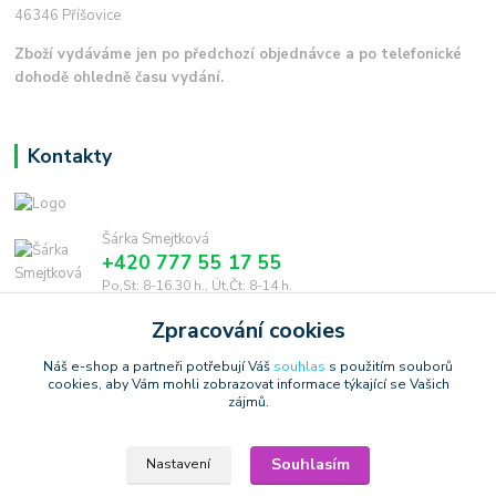
46346 Příšovice
Zboží vydáváme jen po předchozí objednávce a po telefonické
dohodě ohledně času vydání.
Kontakty
Šárka Smejtková
+420 777 55 17 55
Po,St: 8-16.30 h., Út,Čt: 8-14 h.
Zpracování cookies
smejtkova@trigonmedia.cz
Náš e-shop a partneři potřebují Váš
souhlas
s použitím souborů
cookies, aby Vám mohli zobrazovat informace týkající se Vašich
zájmů.
Souhlasím
Nastavení
Copyright © 2006-2025 TrigonShop.cz - bez souhlasu nelze používat