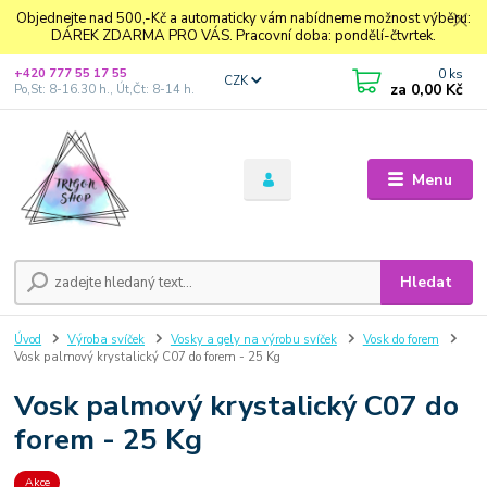
Objednejte nad 500,-Kč a automaticky vám nabídneme možnost výběru:
DÁREK ZDARMA PRO VÁS. Pracovní doba: pondělí-čtvrtek.
0
ks
+420 777 55 17 55
CZK
za
0,00 Kč
Po,St: 8-16.30 h., Út,Čt: 8-14 h.
Menu
Hledat
Úvod
Výroba svíček
Vosky a gely na výrobu svíček
Vosk do forem
Vosk palmový krystalický C07 do forem - 25 Kg
Vosk palmový krystalický C07 do
forem - 25 Kg
Akce