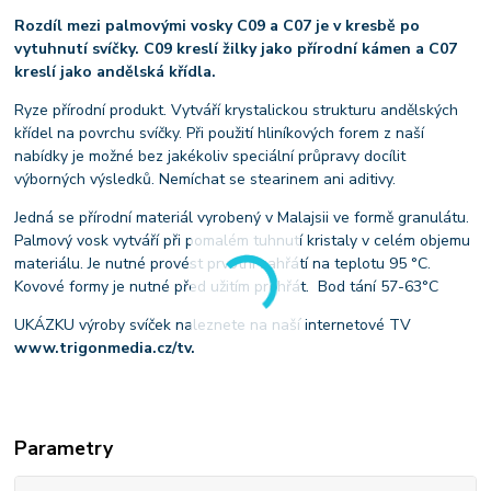
Rozdíl mezi palmovými vosky C09 a C07 je v kresbě po
vytuhnutí svíčky. C09 kreslí žilky jako přírodní kámen a C07
kreslí jako andělská křídla.
Ryze přírodní produkt. Vytváří krystalickou strukturu andělských
křídel na povrchu svíčky. Při použití hliníkových forem z naší
nabídky je možné bez jakékoliv speciální průpravy docílit
výborných výsledků. Nemíchat se stearinem ani aditivy.
Jedná se přírodní materiál vyrobený v Malajsii ve formě granulátu.
Palmový vosk vytváří při pomalém tuhnutí kristaly v celém objemu
materiálu. Je nutné provést prvotní zahřátí na teplotu 95 °C.
Kovové formy je nutné před užitím prohřát. Bod tání 57-63°C
UKÁZKU výroby svíček naleznete na naší internetové TV
www.trigonmedia.cz/tv.
Parametry