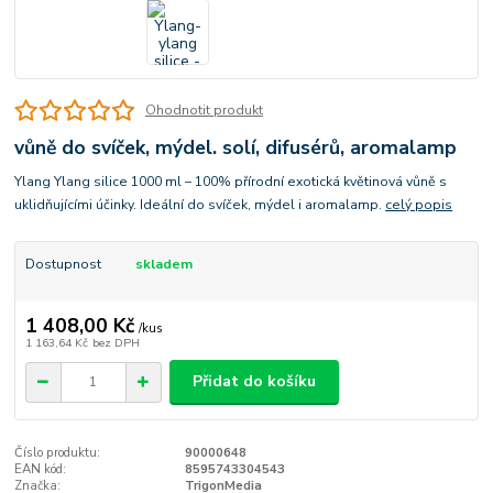
Ohodnotit produkt
vůně do svíček, mýdel. solí, difusérů, aromalamp
Ylang Ylang silice 1000 ml – 100% přírodní exotická květinová vůně s
uklidňujícími účinky. Ideální do svíček, mýdel i aromalamp.
celý popis
Dostupnost
skladem
1 408,00 Kč
/
kus
1 163,64 Kč
bez DPH
Přidat do košíku
Číslo produktu:
90000648
EAN kód:
8595743304543
Značka:
TrigonMedia