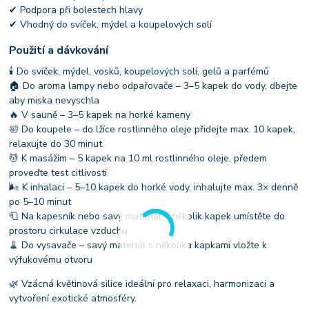
✔ Podpora při bolestech hlavy
✔ Vhodný do svíček, mýdel a koupelových solí
Použití a dávkování
🕯 Do svíček, mýdel, vosků, koupelových solí, gelů a parfémů
🏠 Do aroma lampy nebo odpařovače – 3–5 kapek do vody, dbejte
aby miska nevyschla
🔥 V sauně – 3–5 kapek na horké kameny
🛀 Do koupele – do lžíce rostlinného oleje přidejte max. 10 kapek,
relaxujte do 30 minut
💆 K masážím – 5 kapek na 10 ml rostlinného oleje, předem
proveďte test citlivosti
🌬 K inhalaci – 5–10 kapek do horké vody, inhalujte max. 3× denně
po 5–10 minut
🧻 Na kapesník nebo savý materiál – několik kapek umístěte do
prostoru cirkulace vzduchu
🧹 Do vysavače – savý materiál s několika kapkami vložte k
výfukovému otvoru
🌿 Vzácná květinová silice ideální pro relaxaci, harmonizaci a
vytvoření exotické atmosféry.