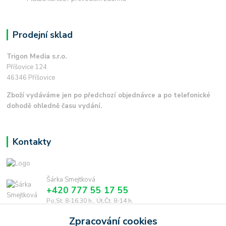
Prodejní sklad
Trigon Media s.r.o.
Příšovice 124
46346 Příšovice
Zboží vydáváme jen po předchozí objednávce a po telefonické
dohodě ohledně času vydání.
Kontakty
Šárka Smejtková
+420 777 55 17 55
Po,St: 8-16.30 h., Út,Čt: 8-14 h.
Zpracování cookies
smejtkova@trigonmedia.cz