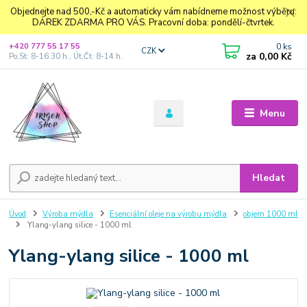
Objednejte nad 500,-Kč a automaticky vám nabídneme možnost výběru:
DÁREK ZDARMA PRO VÁS. Pracovní doba: pondělí-čtvrtek.
0
ks
+420 777 55 17 55
CZK
za
0,00 Kč
Po,St: 8-16.30 h., Út,Čt: 8-14 h.
Menu
Hledat
Úvod
Výroba mýdla
Esenciální oleje na výrobu mýdla
objem 1000 ml
Ylang-ylang silice - 1000 ml
Ylang-ylang silice - 1000 ml